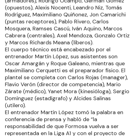
(armadores), Rodrigo Ocampo, Germán Gómez
(opuestos), Alexis Nocenti, Leandro Niz, Tomás
Rodríguez, Maximiliano Quiñonez, Jon Camarichi
(puntas receptores), Pablo Rivero, Carlos
Mosquera, Ramses Cascú, Iván Aquino, Marcos
Cabrera (centrales), Axel Mendoza, Gonzalo Ortiz
y Marcos Richards Meana (líberos).
El cuerpo técnico está encabezado por el
entrenador Martín López, sus asistentes son
Oscar Amargán y Roque Galeano, mientras que
Maximiliano Cerquetti es el preparador físico. El
plantel se completa con Carlos Rojas (manager),
Flavio Verón (director de competencia), Mario
Zárate (médico), Yanet Mora (kinesióloga), Sergio
Domínguez (estadígrafo) y Alcides Salinas
(utilero).
El entrenador Martín López tomó la palabra en
conferencia de prensa y habló de “la
responsabilidad de que Formosa vuelva a ser
representada en la Liga A1 y con el proyecto de