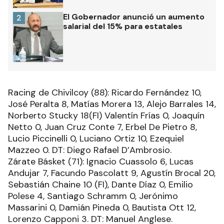
El Gobernador anunció un aumento
2
salarial del 15% para estatales
Racing de Chivilcoy (88): Ricardo Fernández 10,
José Peralta 8, Matías Morera 13, Alejo Barrales 14,
Norberto Stucky 18(FI) Valentín Frías 0, Joaquín
Netto 0, Juan Cruz Conte 7, Erbel De Pietro 8,
Lucio Piccinelli 0, Luciano Ortiz 10, Ezequiel
Mazzeo 0. DT: Diego Rafael D’Ambrosio.
Zárate Básket (71): Ignacio Cuassolo 6, Lucas
Andujar 7, Facundo Pascolatt 9, Agustín Brocal 20,
Sebastián Chaine 10 (FI), Dante Díaz 0, Emilio
Polese 4, Santiago Schramm 0, Jerónimo
Massarini 0, Damián Pineda 0, Bautista Ott 12,
Lorenzo Capponi 3. DT: Manuel Anglese.