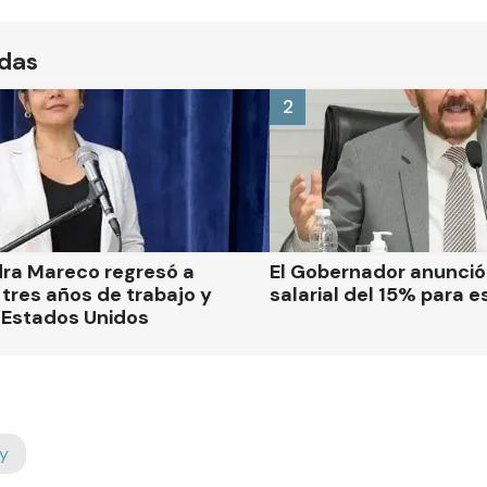
ídas
2
dra Mareco regresó a
El Gobernador anunci
tres años de trabajo y
salarial del 15% para e
 Estados Unidos
y