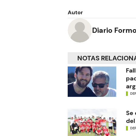
Autor
Diario Form
NOTAS RELACION
Fal
pad
arg
DE
Se 
del
DE