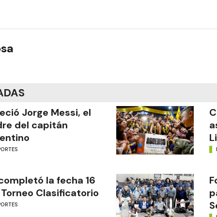
osa
ADAS
leció Jorge Messi, el
C
re del capitán
a
entino
L
PORTES
completó la fecha 16
F
 Torneo Clasificatorio
p
S
PORTES