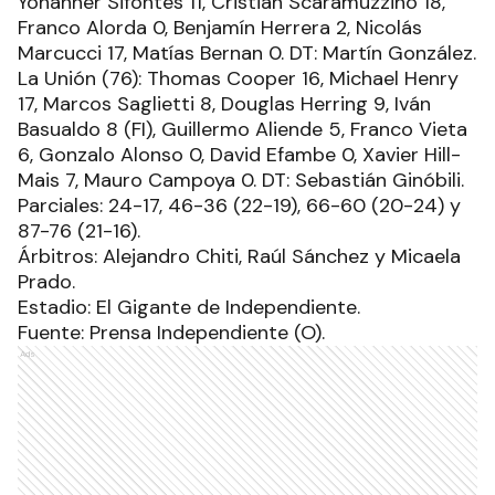
Giletto 4, Joaquín Noblega 6, Agustín Pautasso 7,
Fernando Martina 10 (FI) Martín Cabrera 10,
Yohanner Sifontes 11, Cristian Scaramuzzino 18,
Franco Alorda 0, Benjamín Herrera 2, Nicolás
Marcucci 17, Matías Bernan 0. DT: Martín González.
La Unión (76): Thomas Cooper 16, Michael Henry
17, Marcos Saglietti 8, Douglas Herring 9, Iván
Basualdo 8 (FI), Guillermo Aliende 5, Franco Vieta
6, Gonzalo Alonso 0, David Efambe 0, Xavier Hill-
Mais 7, Mauro Campoya 0. DT: Sebastián Ginóbili.
Parciales: 24-17, 46-36 (22-19), 66-60 (20-24) y
87-76 (21-16).
Árbitros: Alejandro Chiti, Raúl Sánchez y Micaela
Prado.
Estadio: El Gigante de Independiente.
Fuente: Prensa Independiente (O).
Ads