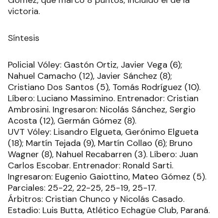
Gómez, que marcó 8 puntos, incluido el de la
victoria.
Síntesis
Policial Vóley: Gastón Ortiz, Javier Vega (6);
Nahuel Camacho (12), Javier Sánchez (8);
Cristiano Dos Santos (5), Tomás Rodríguez (10).
Líbero: Luciano Massimino. Entrenador: Cristian
Ambrosini. Ingresaron: Nicolás Sánchez, Sergio
Acosta (12), Germán Gómez (8).
UVT Vóley: Lisandro Elgueta, Gerónimo Elgueta
(18); Martín Tejada (9), Martín Collao (6); Bruno
Wagner (8), Nahuel Recabarren (3). Líbero: Juan
Carlos Escobar. Entrenador: Ronald Sarti.
Ingresaron: Eugenio Gaiottino, Mateo Gómez (5).
Parciales: 25-22, 22-25, 25-19, 25-17.
Árbitros: Cristian Chunco y Nicolás Casado.
Estadio: Luis Butta, Atlético Echagüe Club, Paraná.