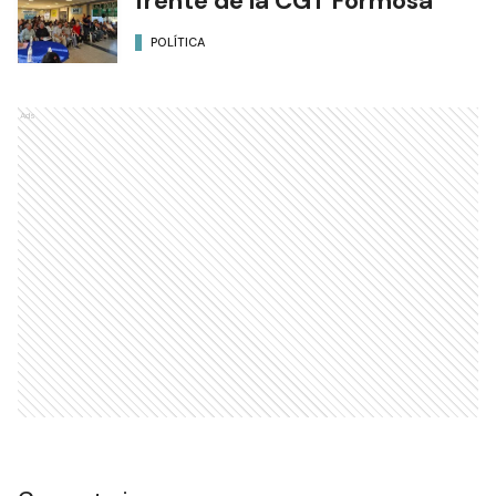
frente de la CGT Formosa
POLÍTICA
Ads