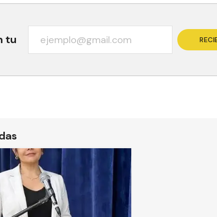
n tu
RECI
ídas