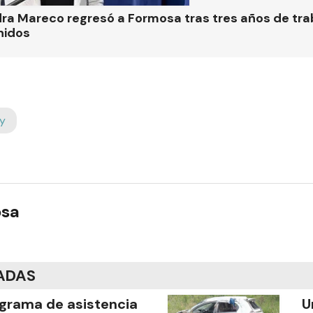
ra Mareco regresó a Formosa tras tres años de tra
nidos
y
osa
ADAS
grama de asistencia
U