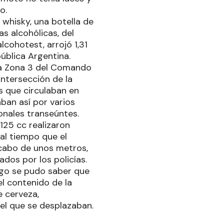
o.
whisky, una botella de
as alcohólicas, del
lcohotest, arrojó 1,31
ública Argentina.
 la Zona 3 del Comando
intersección de la
s que circulaban en
ban así por varios
onales transeúntes.
125 cc realizaron
al tiempo que el
cabo de unos metros,
dos por los policías.
uego se pudo saber que
el contenido de la
e cerveza,
el que se desplazaban.