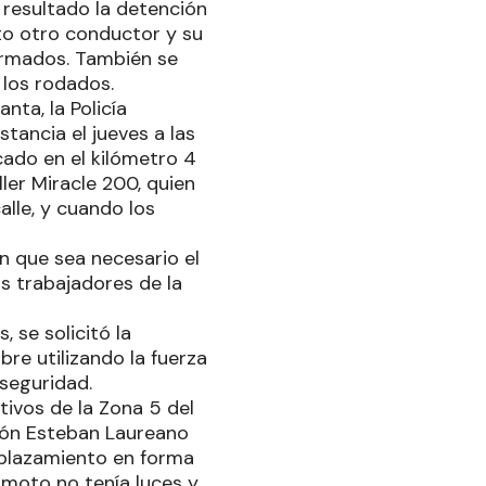
resultado la detención
to otro conductor y su
ormados. También se
 los rodados.
ta, la Policía
stancia el jueves a las
cado en el kilómetro 4
er Miracle 200, quien
alle, y cuando los
in que sea necesario el
os trabajadores de la
, se solicitó la
re utilizando la fuerza
 seguridad.
tivos de la Zona 5 del
ción Esteban Laureano
splazamiento en forma
 moto no tenía luces y