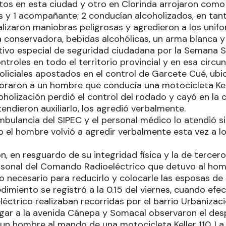
os en esta ciudad y otro en Clorinda arrojaron como 
 y 1 acompañante; 2 conducían alcoholizados, en tan
izaron maniobras peligrosas y agredieron a los unif
 conservadora, bebidas alcohólicas, un arma blanca y
tivo especial de seguridad ciudadana por la Semana San
ntroles en todo el territorio provincial y en esa circun
policiales apostados en el control de Garcete Cué, ubi
oraron a un hombre que conducía una motocicleta Kell
holización perdió el control del rodado y cayó en la c
ndieron auxiliarlo, los agredió verbalmente.
mbulancia del SIPEC y el personal médico lo atendió s
o el hombre volvió a agredir verbalmente esta vez a l
n, en resguardo de su integridad física y la de terceros
rsonal del Comando Radioeléctrico que detuvo al homb
o necesario para reducirlo y colocarle las esposas de
imiento se registró a la 0.15 del viernes, cuando efec
ctrico realizaban recorridas por el barrio Urbaniza
egar a la avenida Cánepa y Somacal observaron el de
un hombre al mando de una motocicleta Keller 110. La