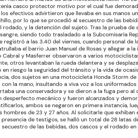
tenía casco protector motivo por el cual fue demorad
os efectivos advirtieron que llevaba en sus manos un 
illo, por lo que se procedió al secuestro de las bebid
 rodado, y la detención del sujeto. Tras la prueba de a
n sangre, siendo todo trasladado a la Subcomisaría Rep
se registró a las 3.40 del viernes, cuando personal de
trullaba el barrio Juan Manuel de Rosas y allegar a la 
 Cabral y Masferrer observaron a varios motociclista
te, otros levantaban la rueda delantera y se desplaza
en riesgo la seguridad del tránsito y la vida de ocasi
ncia, dos sujetos en una motocicleta Honda Storm de 
con la mano, insultando a viva voz a los uniformados 
aba una conservadora y se dieron a la fuga pero al 
n desperfecto mecánico y fueron alcanzados y demora
ntificarlos, ambos se negaron en primera instancia, l
 hombres de 23 y 27 años. Al solicitarle que exhiban 
presencia de testigos, se halló un total de 28 latas d
 secuestro de las bebidas, dos cascos y el rodado en 