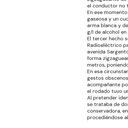
el conductor no 
En ese momento l
gaseosa y un cuch
arma blanca y del
g/l de alcohol e
El tercer hecho 
Radioeléctrico pa
avenida Sargento
forma zigzaguean
metros, poniendo 
En esa circunsta
gestos obscenos 
acompañante port
el rodado tuvo u
Al pretender ide
se trataba de dos
conservadora, en 
procediéndose al