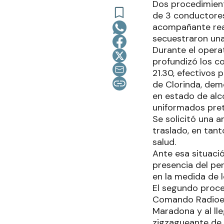
Dos procedimient
de 3 conductores
acompañante real
secuestraron una
Durante el opera
profundizó los co
21.30, efectivos 
de Clorinda, dem
en estado de alco
uniformados prete
Se solicitó una a
traslado, en tant
salud.
Ante esa situació
presencia del pe
en la medida de l
El segundo proced
Comando Radioelé
Maradona y al ll
zigzagueante de 