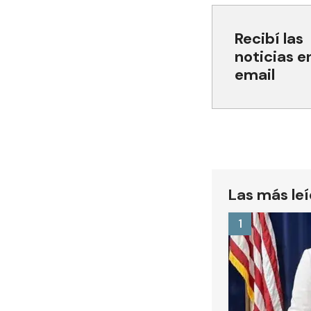
Recibí las
noticias e
email
Las más le
1