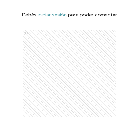
Debés
iniciar sesión
para poder comentar
Ads