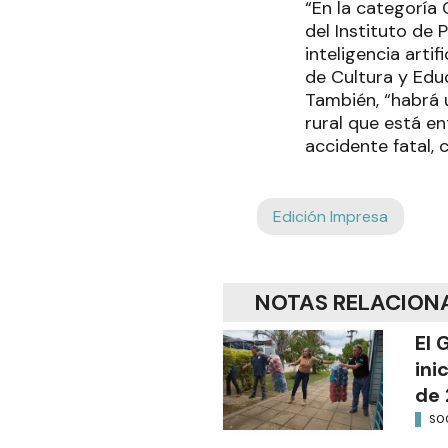
“En la categoría 
del Instituto de 
inteligencia arti
de Cultura y Educ
También, “habrá 
rural que está en
accidente fatal, c
Edición Impresa
NOTAS RELACION
El 
ini
de 
SO