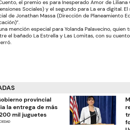
Cuento, el premio es para Inesperado Amor de Liliana 
Pensiones Sociales) y el segundo para La era digital. El
ficial de Jonathan Massa (Dirección de Planeamiento Ed
ación)”.
una mención especial para Yolanda Palavecino, quien t
tre el bañado La Estrella y Las Lomitas, con su cuent
erró.
ADAS
Gobierno provincial
M
cia la entrega de más
r
200 mil juguetes
t
f
CIEDAD
U