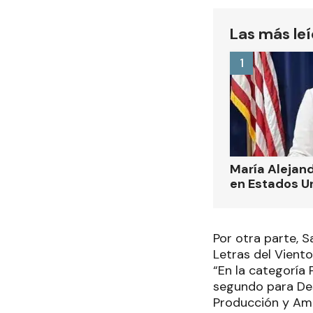
Las más le
1
María Alejand
en Estados U
Por otra parte, S
Letras del Vient
“En la categoría P
segundo para Des
Producción y Amb