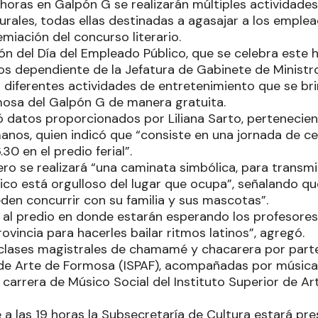
horas en Galpón G se realizarán múltiples actividades,
urales, todas ellas destinadas a agasajar a los emple
remiación del concurso literario.
 del Día del Empleado Público, que se celebra este h
 dependiente de la Jefatura de Gabinete de Ministros
 diferentes actividades de entretenimiento que se bri
rmosa del Galpón G de manera gratuita.
datos proporcionados por Liliana Sarto, pertenecien
nos, quien indicó que “consiste en una jornada de c
.30 en el predio ferial”.
ro se realizará “una caminata simbólica, para transmi
ico está orgulloso del lugar que ocupa”, señalando qu
den concurrir con su familia y sus mascotas”.
e al predio en donde estarán esperando los profesores
ovincia para hacerles bailar ritmos latinos”, agregó.
clases magistrales de chamamé y chacarera por parte 
de Arte de Formosa (ISPAF), acompañadas por música 
 carrera de Músico Social del Instituto Superior de Ar
 a las 19 horas la Subsecretaría de Cultura estará pr