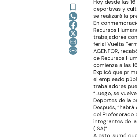
Hoy desde las 16 
deportivas y cult
se realizará la p
En conmemoración
Recursos Humanos
trabajadores con
ferial Vuelta Fe
AGENFOR, recabó 
de Recursos Huma
comienza a las 16
Explicó que prime
el empleado públ
trabajadores pue
“Luego, se vuelv
Deportes de la pr
Después, “habrá 
del Profesorado 
integrantes de la
(ISA)”.
A esto, sumó que