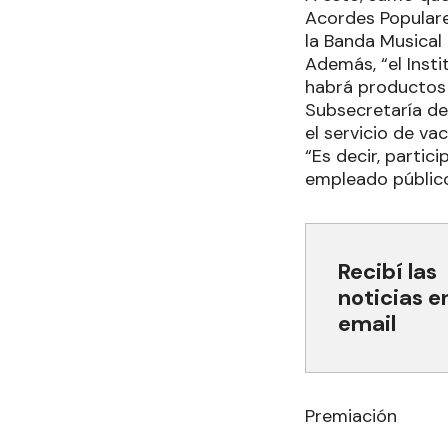
Acordes Populare
la Banda Musical
Además, “el Insti
habrá productos 
Subsecretaría de
el servicio de v
“Es decir, parti
empleado público e
Recibí las
noticias e
email
Premiación