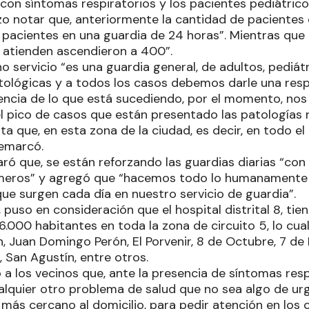
con síntomas respiratorios y los pacientes pediátrico
izo notar que, anteriormente la cantidad de pacientes
0 pacientes en una guardia de 24 horas”. Mientras que 
 atienden ascendieron a 400”.
o servicio “es una guardia general, de adultos, pediát
ológicas y a todos los casos debemos darle una res
ncia de lo que está sucediendo, por el momento, no
l pico de casos que están presentado las patologías r
a que, en esta zona de la ciudad, es decir, en todo el d
remarcó.
ró que, se están reforzando las guardias diarias “con
meros” y agregó que “hacemos todo lo humanamente 
ue surgen cada día en nuestro servicio de guardia”.
, puso en consideración que el hospital distrital 8, ti
.000 habitantes en toda la zona de circuito 5, lo cu
n, Juan Domingo Perón, El Porvenir, 8 de Octubre, 7 de
a, San Agustín, entre otros.
 a los vecinos que, ante la presencia de síntomas res
alquier otro problema de salud que no sea algo de urg
más cercano al domicilio, para pedir atención en los 