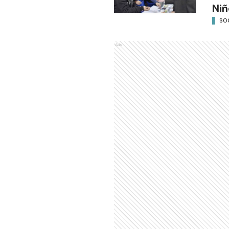
Niñ
SO
Ads