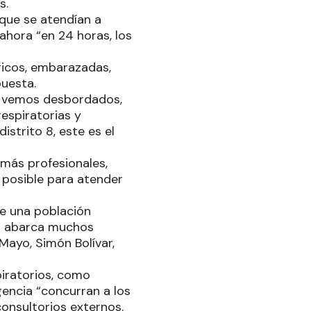
s.
 que se atendían a
ahora “en 24 horas, los
ricos, embarazadas,
puesta.
s vemos desbordados,
espiratorias y
istrito 8, este es el
 más profesionales,
posible para atender
ene una población
al abarca muchos
 Mayo, Simón Bolívar,
piratorios, como
encia “concurran a los
consultorios externos.