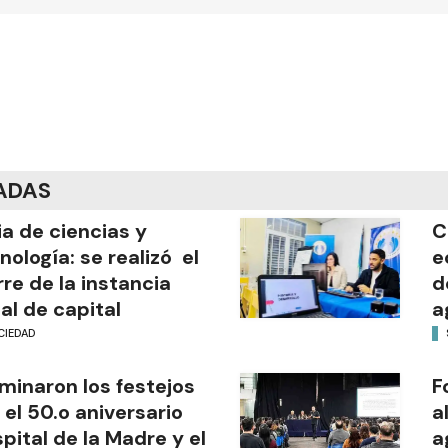
ADAS
ia de ciencias y
C
nología: se realizó el
e
rre de la instancia
d
al de capital
a
CIEDAD
minaron los festejos
F
 el 50.o aniversario
a
pital de la Madre y el
a