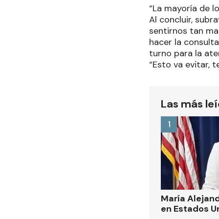
“La mayoría de l
Al concluir, sub
sentirnos tan mal
hacer la consulta
turno para la ate
“Esto va evitar, 
Las más le
1
María Alejand
en Estados U