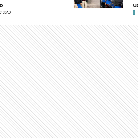
o
u
CIEDAD