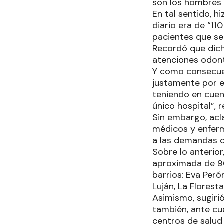
son los hombres 
En tal sentido, h
diario era de “11
pacientes que se
Recordó que dich
atenciones odont
Y como consecue
justamente por e
teniendo en cuent
único hospital”, 
Sin embargo, acla
médicos y enfer
a las demandas q
Sobre lo anterior
aproximada de 96
barrios: Eva Peró
Luján, La Florest
Asimismo, sugirió
también, ante cu
centros de salud 