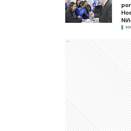
por
Hos
Niñ
SO
Ads