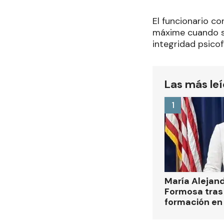
El funcionario c
máxime cuando se
integridad psicof
Las más le
1
María Alejan
Formosa tras 
formación en