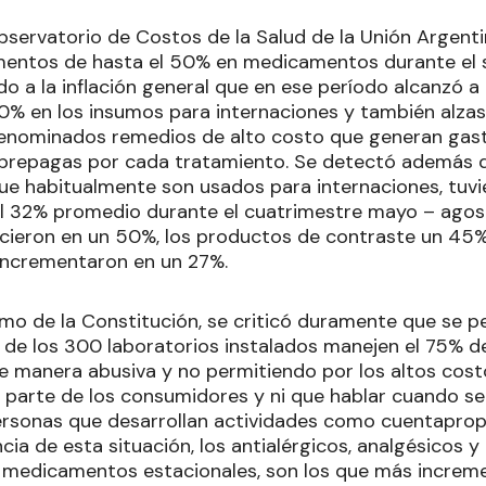
bservatorio de Costos de la Salud de la Unión Argent
mentos de hasta el 50% en medicamentos durante el
do a la inflación general que en ese período alcanzó a
0% en los insumos para internaciones y también alzas
 denominados remedios de alto costo que generan gasto
 prepagas por cada tratamiento. Se detectó además q
 habitualmente son usados para internaciones, tuvi
al 32% promedio durante el cuatrimestre mayo – agosto
cieron en un 50%, los productos de contraste un 45%
 incrementaron en un 27%.
mo de la Constitución, se criticó duramente que se pe
s de los 300 laboratorios instalados manejen el 75% d
manera abusiva y no permitiendo por los altos costos
 parte de los consumidores y ni que hablar cuando se 
personas que desarrollan actividades como cuentapropi
 de esta situación, los antialérgicos, analgésicos y 
medicamentos estacionales, son los que más increme