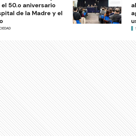
 el 50.o aniversario
a
pital de la Madre y el
a
o
u
CIEDAD