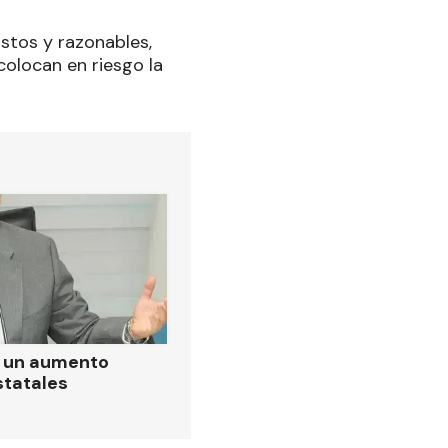
stos y razonables,
colocan en riesgo la
ó un aumento
statales