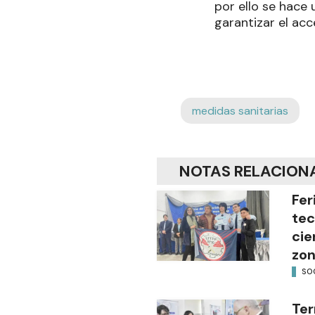
por ello se hace 
garantizar el ac
medidas sanitarias
NOTAS RELACION
Fer
tec
cie
zon
SO
Ter