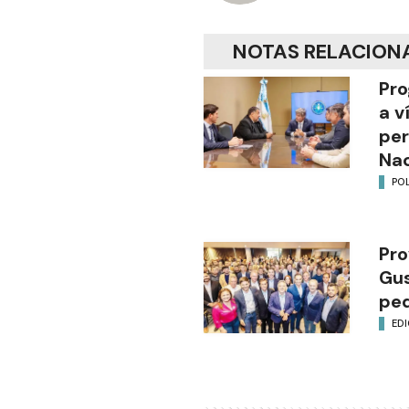
NOTAS RELACION
Pro
a v
per
Nac
POL
Pro
Gus
ped
EDI