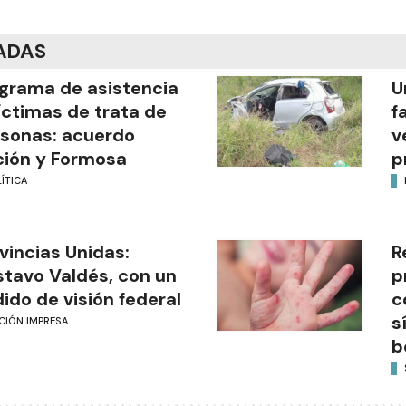
ADAS
grama de asistencia
U
íctimas de trata de
f
sonas: acuerdo
v
ión y Formosa
p
ÍTICA
vincias Unidas:
R
tavo Valdés, con un
p
ido de visión federal
c
s
CIÓN IMPRESA
b