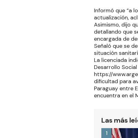
Informó que “a l
actualización, a
Asimismo, dijo q
detallando que s
encargada de des
Señaló que se deb
situación sanitar
La licenciada ind
Desarrollo Social
https://www.arge
dificultad para a
Paraguay entre E
encuentra en el 
Las más le
1