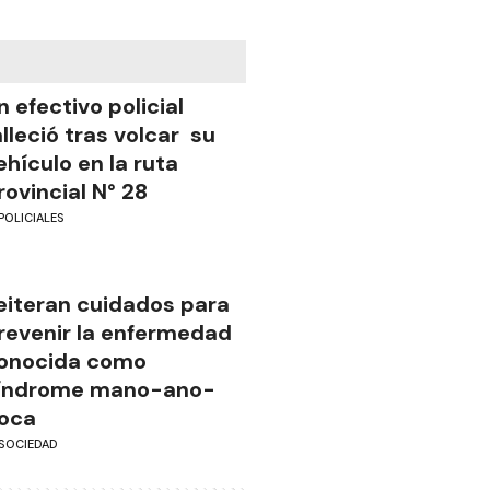
n efectivo policial
alleció tras volcar su
ehículo en la ruta
rovincial N° 28
POLICIALES
eiteran cuidados para
revenir la enfermedad
onocida como
índrome mano-ano-
oca
SOCIEDAD