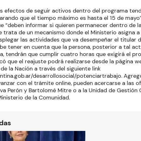
os efectos de seguir activos dentro del programa tendr
clarando que el tiempo máximo es hasta el 15 de mayo”
ue “deben informar si quieren permanecer dentro de la
e trata de un mecanismo donde el Ministerio asigna a
plegar las actividades que va desempeñar el titular 
e tener en cuenta que la persona, posterior a tal act
ia, tendrán que cumplir cuatro horas que exigirá el pr
icó que el reajuste podrá realizarse desde la página w
 de la Nación a través del siguiente link
ntina.gob.ar/desarrollosocial/potenciartrabajo. Agreg
vanzar con el trámite online, pueden acercarse a las ofi
va Perón y Bartolomé Mitre o a la Unidad de Gestión
Ministerio de la Comunidad.
ídas