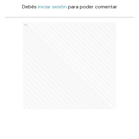
Debés
iniciar sesión
para poder comentar
Ads