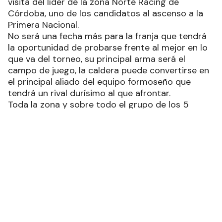
visita del líder de la zona Norte Racing de
Córdoba, uno de los candidatos al ascenso a la
Primera Nacional.
No será una fecha más para la franja que tendrá
la oportunidad de probarse frente al mejor en lo
que va del torneo, su principal arma será el
campo de juego, la caldera puede convertirse en
el principal aliado del equipo formoseño que
tendrá un rival durísimo al que afrontar.
Toda la zona y sobre todo el grupo de los 5
mejores estarán atentos a este duelo en el que
están en juego tres puntos muy valiosos para
ambos que ya están clasificados pero van por la
mejor ubicación para la próxima ronda.
Sarmiento de Resistencia será uno de los
interesados porque está en el medio entre
Racing y San Martín que están separados por 8
puntos de diferencia entre el líder y el tercer
lugar que hoy ocupan los del barrio San
Francisco.