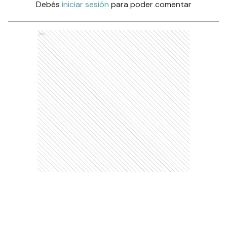
Debés
iniciar sesión
para poder comentar
Ads