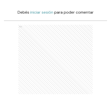
Debés
iniciar sesión
para poder comentar
Ads