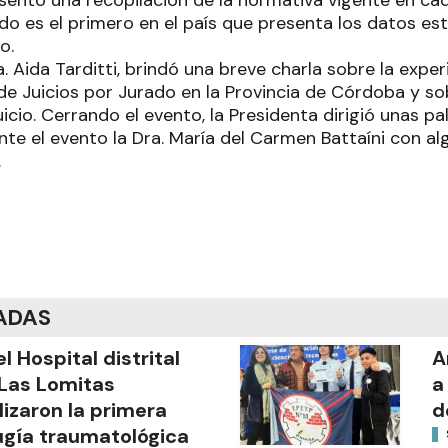
entó una recopilación de la normativa vigente en cada
do es el primero en el país que presenta los datos est
o.
ra. Aida Tarditti, brindó una breve charla sobre la exper
e Juicios por Jurado en la Provincia de Córdoba y so
uicio. Cerrando el evento, la Presidenta dirigió unas pa
te el evento la Dra. María del Carmen Battaíni con al
.
ADAS
el Hospital distrital
A
Las Lomitas
a
lizaron la primera
d
ugía traumatológica