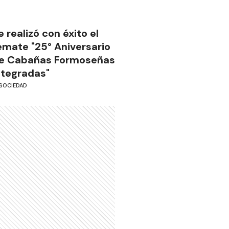
e realizó con éxito el
emate "25° Aniversario
e Cabañas Formoseñas
ntegradas"
SOCIEDAD