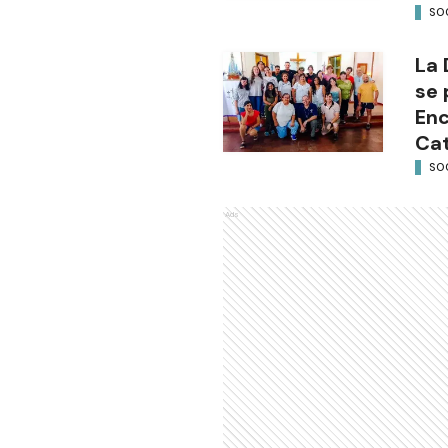
SO
La 
se 
Enc
Cat
SO
Ads