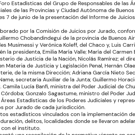
Foro Estadísticas del Grupo de Responsables de las Á
ciales de las Provincias y Ciudad Autónoma de Buenos 
nes 7 de junio de la presentación del Informe de Juicio
elaborado por la Comisión de Juicios por Jurado, conf
lermo Chobandindegui de la provincia de Buenos Aire
 Musimessi y Verónica Koleff, del Chaco y, Luis Carri
n la presidenta, Emilia María Valle; María del Carmen B
isterio de Justicia de la Nación, Nicolás Ramírez; el di
 en Materia de Justicia y Legislación Penal, Hernán O
terie, de la misma Dirección; Adriana García Nieto Se
 Name, secretaria Auxiliar de la Junta; Guillermo Horac
. Camila Lucía Banfi, ministra del Poder Judicial de Chu
e Córdoba; Gonzalo Sagastume, ministro del Poder Judi
 Áreas Estadísticas de los Poderes Judiciales y repre
os por Jurado de cada jurisdicción.
tos estadísticos vinculados con la implementación de
ración, delitos, localidades donde se llevaron adelan
con el instituto.