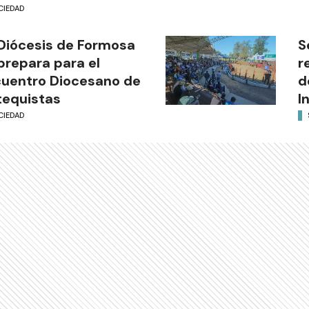
CIEDAD
Diócesis de Formosa
S
prepara para el
r
uentro Diocesano de
d
equistas
I
CIEDAD