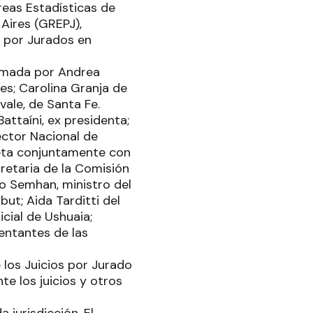
reas Estadísticas de
Aires (GREPJ),
s por Jurados en
ormada por Andrea
s; Carolina Granja de
vale, de Santa Fe.
attaíni, ex presidenta;
rector Nacional de
laeta conjuntamente con
cretaria de la Comisión
io Semhan, ministro del
but; Aida Tarditti del
cial de Ushuaia;
sentantes de las
 los Juicios por Jurado
te los juicios y otros