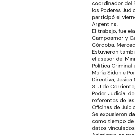
coordinador del 
los Poderes Judi
participó el vier
Argentina.
El trabajo, fue 
Campoamor y Guil
Córdoba, Mercedes
Estuvieron tambié
el asesor del Min
Política Criminal
María Sidonie Por
Directiva; Jesica
STJ de Corriente;
Poder Judicial d
referentes de las
Oficinas de Juici
Se expusieron da
como tiempo de du
datos vinculados 