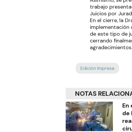
Asimismo, se pres
trabajo presenta
Juicios por Jurad
En el cierre, la D
implementación d
de este tipo de j
cerrando finalmen
agradecimientos
Edición Impresa
NOTAS RELACION
En 
de 
rea
cir