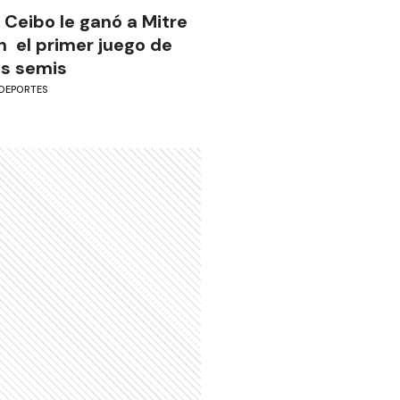
l Ceibo le ganó a Mitre
n el primer juego de
as semis
DEPORTES