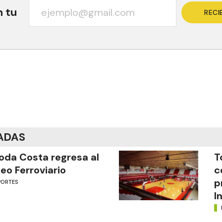
n tu
RECI
ADAS
oda Costa regresa al
T
eo Ferroviario
c
p
PORTES
I