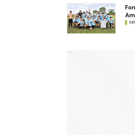
Fon
Amé
DE
Ads