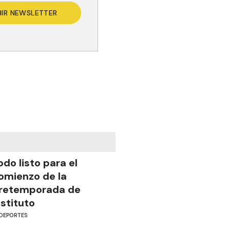
BIR NEWSLETTER
odo listo para el
omienzo de la
retemporada de
nstituto
DEPORTES