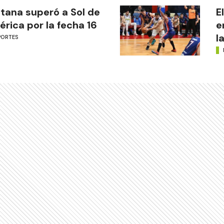
tana superó a Sol de
E
rica por la fecha 16
e
l
PORTES