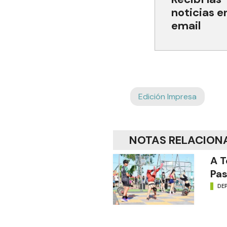
noticias e
email
Edición Impresa
NOTAS RELACION
A T
Pas
DE