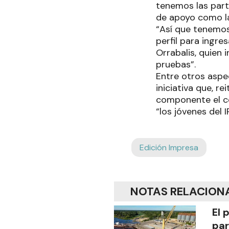
tenemos las part
de apoyo como l
“Así que tenemos
perfil para ingre
Orrabalis, quien 
pruebas”.
Entre otros aspe
iniciativa que, r
componente el con
“los jóvenes del 
Edición Impresa
NOTAS RELACION
El 
par