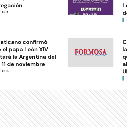
vegación
L
d
ÍTICA
Vaticano confirmó
C
 el papa León XIV
l
itará la Argentina del
q
l 11 de noviembre
a
U
ÍTICA