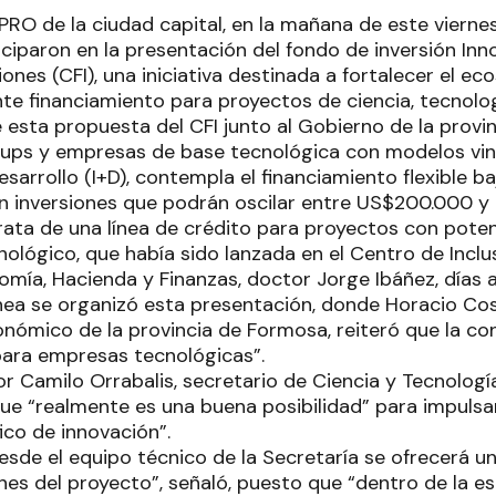
PRO de la ciudad capital, en la mañana de este vierne
iciparon en la presentación del fondo de inversión In
iones (CFI), una iniciativa destinada a fortalecer el e
te financiamiento para proyectos de ciencia, tecnolog
 esta propuesta del CFI junto al Gobierno de la provi
tups y empresas de base tecnológica con modelos vi
esarrollo (I+D), contempla el financiamiento flexible 
n inversiones que podrán oscilar entre US$200.000 
trata de una línea de crédito para proyectos con pote
ológico, que había sido lanzada en el Centro de Inclusi
omía, Hacienda y Finanzas, doctor Jorge Ibáñez, días 
línea se organizó esta presentación, donde Horacio Co
onómico de la provincia de Formosa, reiteró que la co
ara empresas tecnológicas”.
r Camilo Orrabalis, secretario de Ciencia y Tecnologí
 que “realmente es una buena posibilidad” para impulsa
ico de innovación”.
desde el equipo técnico de la Secretaría se ofrecerá
nes del proyecto”, señaló, puesto que “dentro de la es