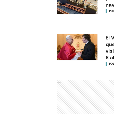
na
POL
El 
que
vis
8 a
POL
Ads