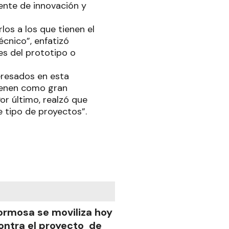
ente de innovación y
os a los que tienen el
écnico”, enfatizó
es del prototipo o
eresados en esta
tienen como gran
or último, realzó que
e tipo de proyectos”.
ormosa se moviliza hoy
ontra el proyecto de