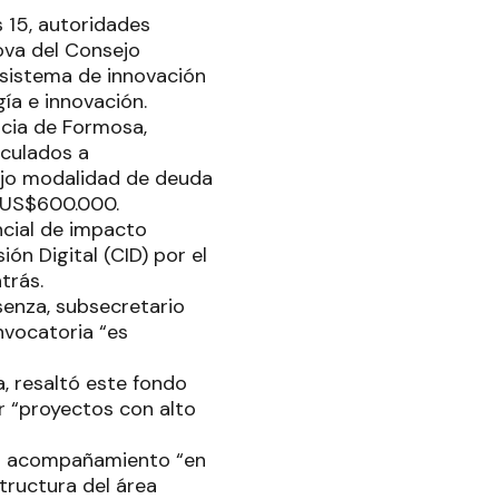
s 15, autoridades
nova del Consejo
cosistema de innovación
ía e innovación.
ncia de Formosa,
nculados a
bajo modalidad de deuda
y US$600.000.
ncial de impacto
ón Digital (CID) por el
atrás.
senza, subsecretario
nvocatoria “es
a, resaltó este fondo
r “proyectos con alto
 un acompañamiento “en
tructura del área