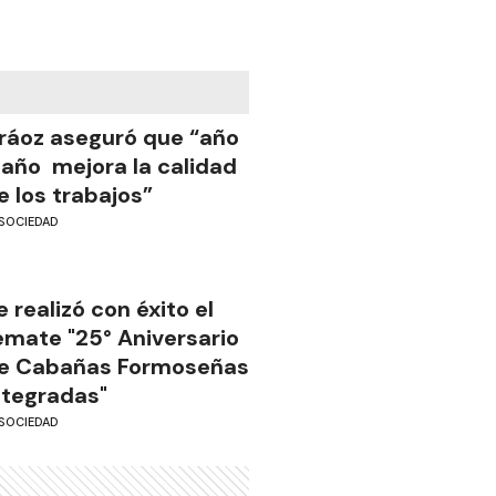
ráoz aseguró que “año
 año mejora la calidad
e los trabajos”
SOCIEDAD
e realizó con éxito el
emate "25° Aniversario
e Cabañas Formoseñas
ntegradas"
SOCIEDAD