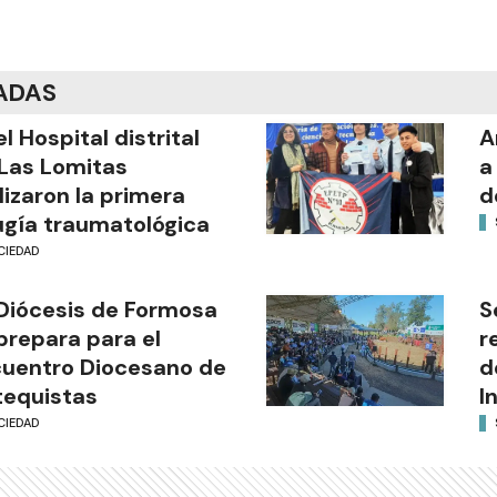
ADAS
el Hospital distrital
A
Las Lomitas
a
lizaron la primera
d
ugía traumatológica
CIEDAD
Diócesis de Formosa
S
prepara para el
r
uentro Diocesano de
d
equistas
I
CIEDAD