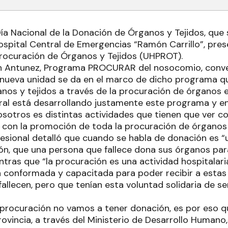
Día Nacional de la Donación de Órganos y Tejidos, q
ospital Central de Emergencias “Ramón Carrillo”, pres
Procuración de Órganos y Tejidos (UHPROT).
ian Antunez, Programa PROCURAR del nosocomio, con
 nueva unidad se da en el marco de dicho programa q
nos y tejidos a través de la procuración de órganos en
tral está desarrollando justamente este programa y en
sotros es distintas actividades que tienen que ver con
 con la promoción de toda la procuración de órganos y
fesional detalló que cuando se habla de donación es “
ción, que una persona que fallece dona sus órganos par
ntras que “la procuración es una actividad hospitalari
 conformada y capacitada para poder recibir a esta
allecen, pero que tenían esta voluntad solidaria de s
n procuración no vamos a tener donación, es por eso q
ovincia, a través del Ministerio de Desarrollo Humano, 