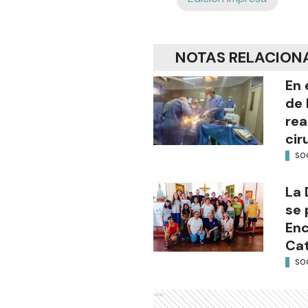
NOTAS RELACION
En 
de 
rea
cir
SO
La 
se 
Enc
Cat
SO
Ads