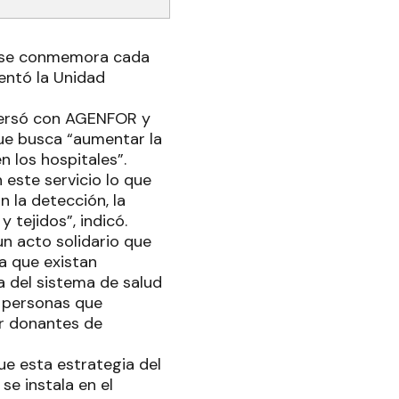
ue se conmemora cada
entó la Unidad
versó con AGENFOR y
ue busca “aumentar la
 los hospitales”.
 este servicio lo que
 la detección, la
 tejidos”, indicó.
un acto solidario que
a que existan
a del sistema de salud
s personas que
er donantes de
ue esta estrategia del
se instala en el