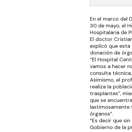
En el marco del 
30 de mayo, el H
Hospitalaria de 
El doctor Crist
explicó que esta
donación de órga
“El Hospital Cen
vamos a hacer no
consulta técnica,
Asimismo, el pro
realiza la pobla
trasplantes”, mie
que se encuentra
lastimosamente f
órganos”.
“Es decir que si
Gobierno de la pr