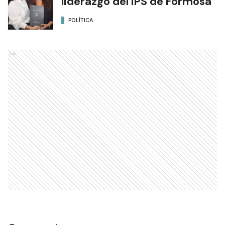
liderazgo del IPS de Formosa
POLÍTICA
Ads