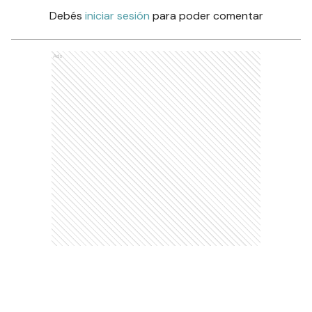
Debés
iniciar sesión
para poder comentar
Ads