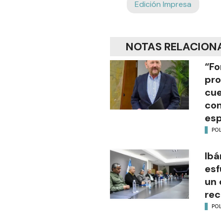
Edición Impresa
NOTAS RELACION
“Fo
pro
cue
con
esp
POL
Ibá
esf
un 
rec
POL