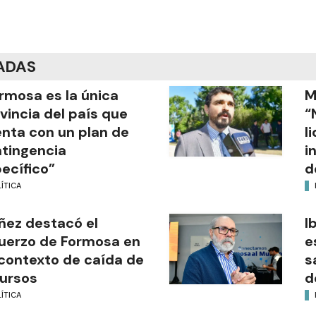
ADAS
rmosa es la única
M
vincia del país que
“
nta con un plan de
l
tingencia
i
ecífico”
d
ÍTICA
ñez destacó el
I
uerzo de Formosa en
e
contexto de caída de
s
ursos
d
ÍTICA