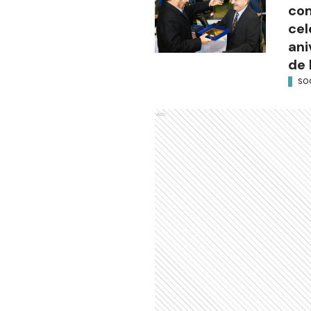
com
cel
ani
de 
SO
Ads