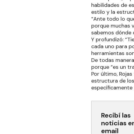
habilidades de es
estilo y la estru
“Ante todo lo que
porque muchas ve
sabemos dónde co
Y profundizó: “T
cada uno para po
herramientas son
De todas maneras,
porque “es un tr
Por último, Rojas
estructura de lo
específicamente 
Recibí las
noticias e
email