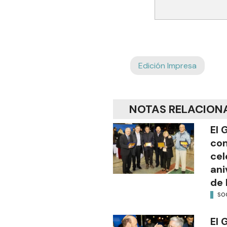
Edición Impresa
NOTAS RELACION
El 
com
cel
ani
de 
SO
El 