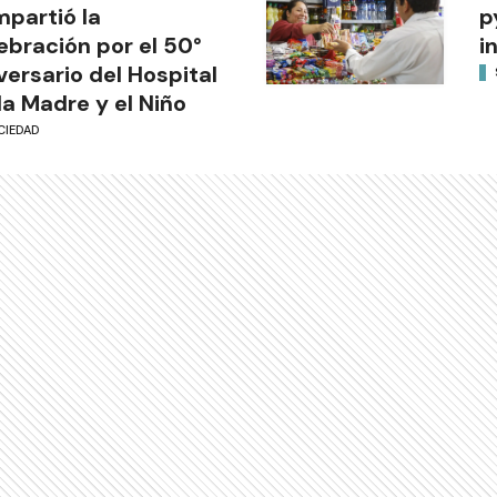
partió la
p
ebración por el 50°
i
versario del Hospital
la Madre y el Niño
CIEDAD