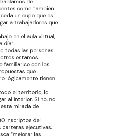
o hablamos de
ocentes como también
xceda un cupo que es
egar a trabajadores que
.
ajo en el aula virtual,
 día”.
No todas las personas
osotros estamos
 familiarice con los
propuestas que
ero lógicamente tienen
do el territorio, lo
 al interior. Si no, no
 esta mirada de
0 inscriptos del
 carteras ejecutivas.
usca “mejorar las