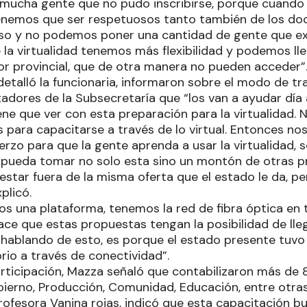
 mucha gente que no pudo inscribirse, porque cuand
tenemos que ser respetuosos tanto también de los d
so y no podemos poner una cantidad de gente que e
 la virtualidad tenemos más flexibilidad y podemos ll
ior provincial, que de otra manera no pueden acceder”
detalló la funcionaria, informaron sobre el modo de trab
itadores de la Subsecretaría que “los van a ayudar día a
ene que ver con esta preparación para la virtualidad. 
 para capacitarse a través de lo virtual. Entonces n
rzo para que la gente aprenda a usar la virtualidad, se
 pueda tomar no solo esta sino un montón de otras 
estar fuera de la misma oferta que el estado le da, p
plicó.
s una plataforma, tenemos la red de fibra óptica en to
ce que estas propuestas tengan la posibilidad de llegar
hablando de esto, es porque el estado presente tuvo
torio a través de conectividad”.
articipación, Mazza señaló que contabilizaron más de 8
bierno, Producción, Comunidad, Educación, entre otras
profesora Vanina rojas, indicó que esta capacitación b