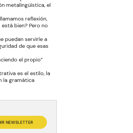
ón metalingüística, el
 llamamos reflexión,
 está bien? Pero no
e puedan servirle a
eguridad de que esas
aciendo el propio”
tiva es el estilo, la
n la gramática
BIR NEWSLETTER