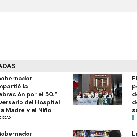
ADAS
Gobernador
F
partió la
p
ebración por el 50.º
d
versario del Hospital
d
la Madre y el Niño
s
CIEDAD
Gobernador
L