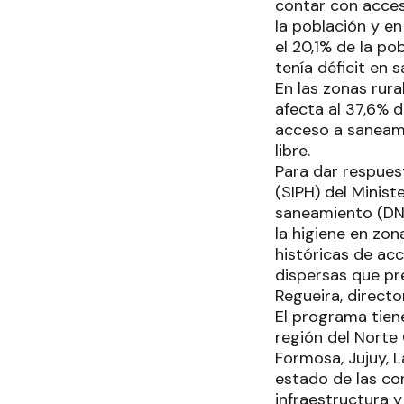
contar con acces
la población y en
el 20,1% de la p
tenía déficit en 
En las zonas rur
afecta al 37,6% d
acceso a saneami
libre.
Para dar respuest
(SIPH) del Minist
saneamiento (DNA
la higiene en zon
históricas de ac
dispersas que pre
Regueira, direct
El programa tien
región del Norte
Formosa, Jujuy, L
estado de las con
infraestructura y