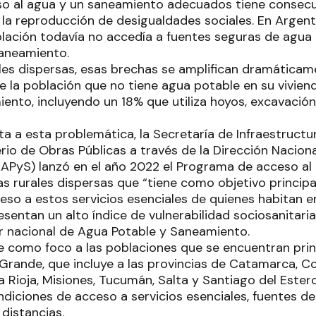
o al agua y un saneamiento adecuados tiene consecue
 la reproducción de desigualdades sociales. En Argent
oblación todavía no accedía a fuentes seguras de agua
saneamiento.
ales dispersas, esas brechas se amplifican dramáticame
e la población que no tiene agua potable en su vivien
ento, incluyendo un 18% que utiliza hoyos, excavación 
a a esta problemática, la Secretaría de Infraestructur
erio de Obras Públicas a través de la Dirección Nacion
PyS) lanzó en el año 2022 el Programa de acceso al 
as rurales dispersas que “tiene como objetivo principa
ceso a estos servicios esenciales de quienes habitan 
sentan un alto índice de vulnerabilidad sociosanitaria
or nacional de Agua Potable y Saneamiento.
e como foco a las poblaciones que se encuentran prin
 Grande, que incluye a las provincias de Catamarca, Co
a Rioja, Misiones, Tucumán, Salta y Santiago del Ester
diciones de acceso a servicios esenciales, fuentes de
 distancias.