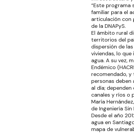
“Este programa s
familiar para el 
articulación con 
de la DNAPyS.
El ámbito rural d
territorios del p
dispersión de las
viviendas, lo qu
agua. A su vez, 
Endémico (HACRE)
recomendado, y t
personas deben a
al día; dependen 
canales y ríos o 
María Hernández,
de Ingeniería Sin
Desde el año 2012
agua en Santiago 
mapa de vulnerab