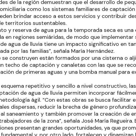
ades de la región demuestran que el desarrollo de pe
domiciliaria como los sistemas familiares de captaci
ueden brindar acceso a estos servicios y contribuir de
e territorios sustentables.
to y reserva de agua para la temporada seca es una 
vida en regiones semiáridas, de modo que implementar
e agua de lluvia tiene un impacto significativo en t
zada por las familias”, señala María Hernández.
 se construyen están formados por una cisterna o al
un techo de captación y canaletas con las que se reco
ación de primeras aguas y una bomba manual para ex
 esquema repetitivo y sencillo a nivel constructivo, las
aptación de agua de lluvia permiten incorporar fácilm
etodología ágil. “Con estas obras se busca facilitar e
les dispersas, reducir la brecha de género profundiza
 al saneamiento y también promover la creación de em
rabajadores de la zona”, señala José María Regueira. 
ciones presentan grandes oportunidades, ya que prom
undamental y, por otro lado, fortalecen y dinamizan 