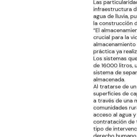
Las particularid
infraestructura 
agua de lluvia, p
la construcción d
“El almacenamien
crucial para la 
almacenamiento d
práctica ya reali
Los sistemas que
de 16000 litros, 
sistema de separ
almacenada.
Al tratarse de un
superficies de c
a través de una m
comunidades rura
acceso al agua y
contratación de t
tipo de interven
derecho humano f