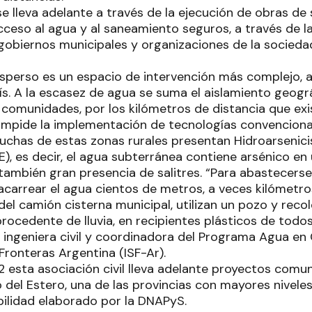
e lleva adelante a través de la ejecución de obras de
acceso al agua y al saneamiento seguros, a través de l
gobiernos municipales y organizaciones de la sociedad ci
isperso es un espacio de intervención más complejo, a
aís. A la escasez de agua se suma el aislamiento geográ
 comunidades, por los kilómetros de distancia que exi
e impide la implementación de tecnologías convencion
muchas de estas zonas rurales presentan Hidroarsenic
, es decir, el agua subterránea contiene arsénico en 
ambién gran presencia de salitres. “Para abastecerse 
carrear el agua cientos de metros, a veces kilómetros
del camión cisterna municipal, utilizan un pozo y reco
procedente de lluvia, en recipientes plásticos de todo
 ingeniera civil y coordinadora del Programa Agua e
 Fronteras Argentina (ISF-Ar).
 esta asociación civil lleva adelante proyectos comun
del Estero, una de las provincias con mayores niveles 
ilidad elaborado por la DNAPyS.