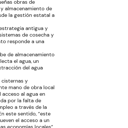
queñas obras de
ón y almacenamiento de
sde la gestión estatal a
estrategia antigua y
 sistemas de cosecha y
anto responde a una
jibe de almacenamiento
lecta el agua, un
tracción del agua
 cisternas y
ente mano de obra local
l acceso al agua en
da por la falta de
pleo a través de la
En este sentido, “este
ueven el acceso a un
las economías locales”,