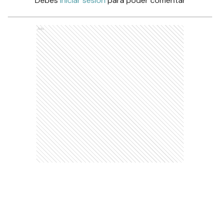
Debés
iniciar sesión
para poder comentar
Ads