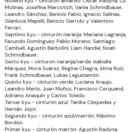
Noveno kyu - cinturón amarillo: Oscar Radyna, Liz
Molinas, Josefina Marcotich, Vania Schmidbauer,
Leandro Sánchez, Benicio Fabio, Ignacio Salinas,
Gianluca Mapelli, Benicio Garrido y Valentino
Ferrari.
Septimo kyu - cinturón naranja: Mariana Lagranja,
Facundo Domínguez, Pablo Moreno, Santiago
Cambell, Agustín Barbolini, Liam Handel, Noah
Schmidbauer.
Sexto kyu - cinturon naranja/verde: Isabella
Márquez, Mora Suárez, Regina Chagra, Alma Ruiz,
Frank Schmidbauer, Lukas Leguizamón.
Quinto kyu - cinturón verde: Luciana Araujo,
Leandro Merlo, Juan Muñoz, Francisco Cerquand,
Adriano Anaquín y Carlos Toledo.
Tercer kyu - cinturón azul: Tanika Céspedes y
Hernán Jojot.
Segundo kyu - cinturón azul/marrón: Máximo
Bordón.
Primer kyu - cinturón marrón: Agustín Radyna.