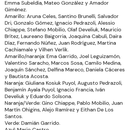
Emma Subeldía, Mateo González y Amador
Giménez.
Amarillo: Aruna Celes, Santino Brunelli, Salvador
Dri, Gonzalo Gómez, Ignacio Pedrazoli, Alessio
Chiappe, Stefano Mobilio, Olaf Develiuk, Mauricio
Brítez, Laureano Baigorria, Joaquina Cabuli, Daira
Díaz, Fernando Núñez, Juan Rodríguez, Martina
Cachiamale y Vilhen Verlik.
Amarillo/naranja: Ema Garrido, Joel Leguizamón,
Valentino Saracho, Marcos Sosa, Camilo Medina,
Joaquín Sánchez, Delfina Mareco, Daniela Cáceres
y Bautista Acosta.
Naranja: Giuliana Kosiuk Puyol, Augusto Pedrazoli,
Benjamín Ayala Puyol, Ignacio Francia, Iván
Develiuk y Eduardo Solsona.
Naranja/Verde: Gino Chiappe, Pablo Mobilio, Juan
Martín Ohigins, Alejo Ramírez y Eithan De Los
Santos.
Verde: Damián Garrido.
Azul: Mario Castro.