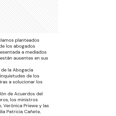
eclamos planteados
 de los abogados
presentada a mediados
e están ausentes en sus
l de la Abogacía
inquietudes de los
ras a solucionar los
alón de Acuerdos del
eros, los ministros
o, Verónica Priewe y las
dia Patricia Cañete,