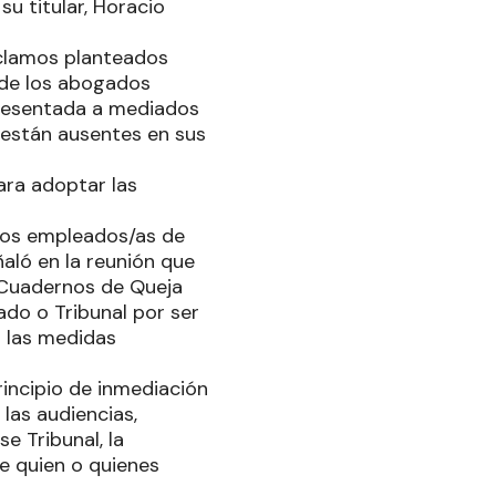
u titular, Horacio
eclamos planteados
 de los abogados
presentada a mediados
e están ausentes en sus
ara adoptar las
unos empleados/as de
aló en la reunión que
s Cuadernos de Queja
ado o Tribunal por ser
n las medidas
rincipio de inmediación
 las audiencias,
e Tribunal, la
re quien o quienes