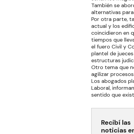
También se abord
alternativas par
Por otra parte, t
actual y los edif
coincidieron en 
tiempos que llev
el fuero Civil y
plantel de juece
estructuras judici
Otro tema que no
agilizar procesos
Los abogados plan
Laboral, informan
sentido que exis
Recibí las
noticias e