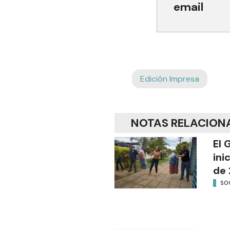
email
Edición Impresa
NOTAS RELACION
El 
ini
de 
SO