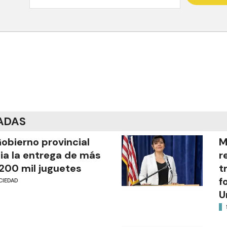
ADAS
Gobierno provincial
M
cia la entrega de más
r
200 mil juguetes
t
f
CIEDAD
U