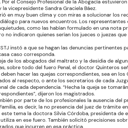
Por el Consejo Profesional de la Abogacía estuvieron s
y la vicepresidente Sandra Graciela Báez.
rrió en muy buen clima y con miras a solucionar los r
 diálogo para nuevos encuentros. Los representantes
nquietudes, como las habían formulado en una nota 
ro no indicaron quienes serían los jueces o juezas qu
 STJ instó a que se hagan las denuncias pertinentes p
casa caso corresponda.
eja de los abogados del maltrato y la desidia de alg
s, sobre todo del fuero Penal, el doctor Quinteros señ
s deben hacer las quejas correspondientes, sea en lo
ados al respecto, o ante los secretarios de cada Juzg
sonal de cada dependencia. “Hecha la queja se tomará
rrespondientes”, dijeron los magistrados.
bién por parte de los profesionales la ausencia del p
Familia, es decir, la no presencia del juez de trámite en
este tema la doctora Silvia Córdoba, presidenta de es
tiliza en ese fuero. También solicitó precisiones sob
rados que incurren en esa práctica.