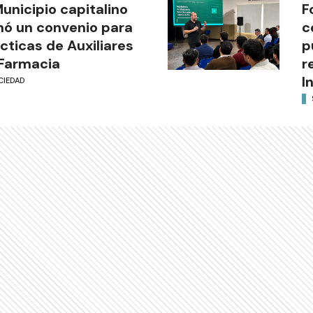
Municipio capitalino
F
mó un convenio para
c
cticas de Auxiliares
p
Farmacia
r
I
CIEDAD