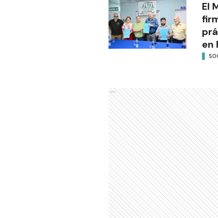
El 
fir
prá
en 
SO
Ads