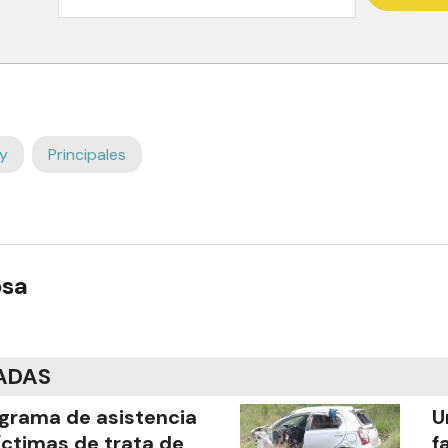
y
Principales
osa
ADAS
grama de asistencia
U
íctimas de trata de
f