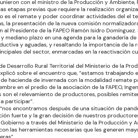
unieron con el ministro de la Producción y Ambiente,
las etapas previas que requiere la realización organi
es el remate y poder coordinar actividades del el ter
ás, la presentación de la nueva comisión normalizador
al Presidente de la FAPEO Ramón Isidro Domínguez. S
 y mediano plazo en una agenda para la ganadería de l
ductiva y aguadas, y resaltando la importancia de la 
cipales del sector, enmarcadas en la reactivación cua
de Desarrollo Rural Territorial del Ministerio de la Pr
explicó sobre el encuentro que, “estamos trabajando e
 de hacienda de invernada con la modalidad remate p
mbre en el predio de la asociación de la FAPEO, Ingeni
s son el relevamiento de productores, posibles remite
 participar”.
e “nos encontramos después de una situación de pande
ción fuerte y la gran decisión de nuestros productore
 Gobierno a través del Ministerio de la Producción y 
on las herramientas necesarias que les generen may
eras”.