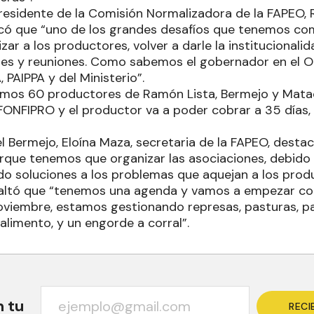
 presidente de la Comisión Normalizadora de la FAPEO,
có que “uno de los grandes desafíos que tenemos co
izar a los productores, volver a darle la institucionali
es y reuniones. Como sabemos el gobernador en el O
 PAIPPA y del Ministerio”.
emos 60 productores de Ramón Lista, Bermejo y Mata
 FONFIPRO y el productor va a poder cobrar a 35 días,
l Bermejo, Eloína Maza, secretaria de la FAPEO, dest
rque tenemos que organizar las asociaciones, debido 
 soluciones a los problemas que aquejan a los produ
resaltó que “tenemos una agenda y vamos a empezar c
noviembre, estamos gestionando represas, pasturas, p
 alimento, y un engorde a corral”.
n tu
RECI