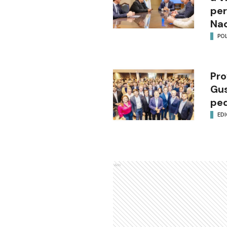
per
Nac
POL
Pro
Gus
ped
EDI
Ads