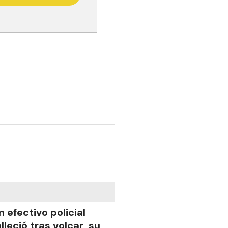
n efectivo policial
alleció tras volcar su