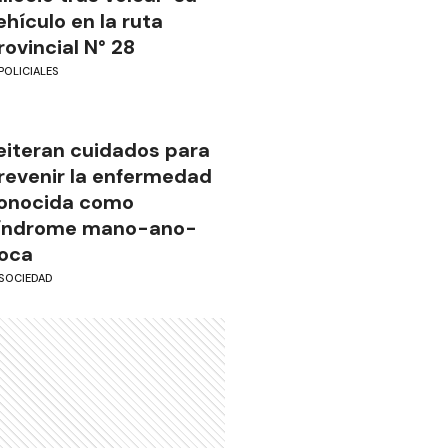
ehículo en la ruta
rovincial N° 28
POLICIALES
eiteran cuidados para
revenir la enfermedad
onocida como
índrome mano-ano-
oca
SOCIEDAD