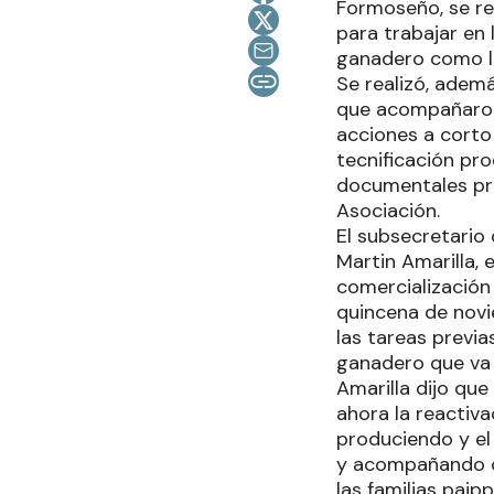
Formoseño, se re
para trabajar en 
ganadero como lo 
Se realizó, adem
que acompañaron 
acciones a corto
tecnificación pro
documentales prin
Asociación.
El subsecretario 
Martin Amarilla, 
comercialización
quincena de novie
las tareas previa
ganadero que va a
Amarilla dijo qu
ahora la reactiva
produciendo y el
y acompañando c
las familias paipp