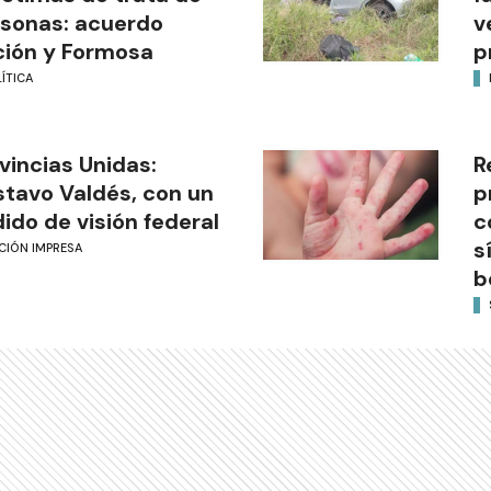
sonas: acuerdo
v
ión y Formosa
p
ÍTICA
vincias Unidas:
R
tavo Valdés, con un
p
ido de visión federal
c
s
CIÓN IMPRESA
b