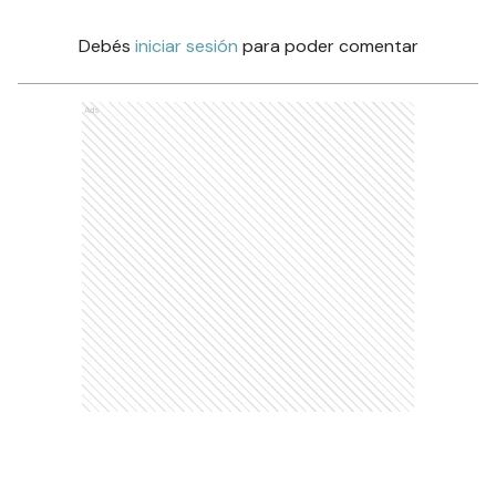
Debés
iniciar sesión
para poder comentar
Ads