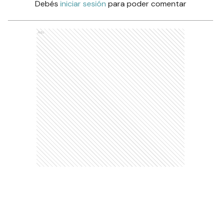
Debés
iniciar sesión
para poder comentar
Ads