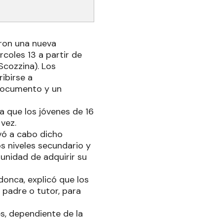
eron una nueva
rcoles 13 a partir de
Scozzina). Los
ibirse a
 documento y un
a que los jóvenes de 16
vez.
evó a cabo dicho
os niveles secundario y
rtunidad de adquirir su
donca, explicó que los
padre o tutor, para
es, dependiente de la