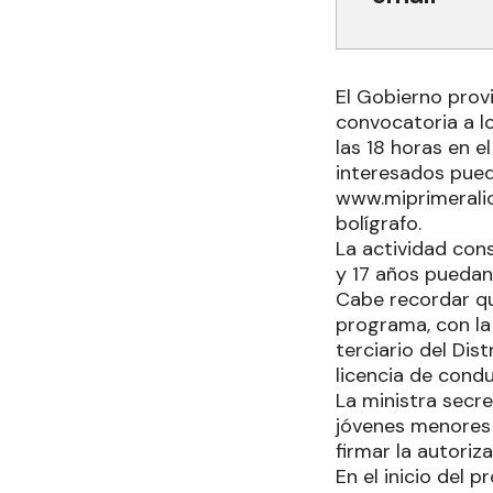
El Gobierno provi
convocatoria a lo
las 18 horas en e
interesados pued
www.miprimeralic
bolígrafo.
La actividad con
y 17 años puedan
Cabe recordar que
programa, con la 
terciario del Dist
licencia de condu
La ministra secre
jóvenes menores 
firmar la autori
En el inicio del 