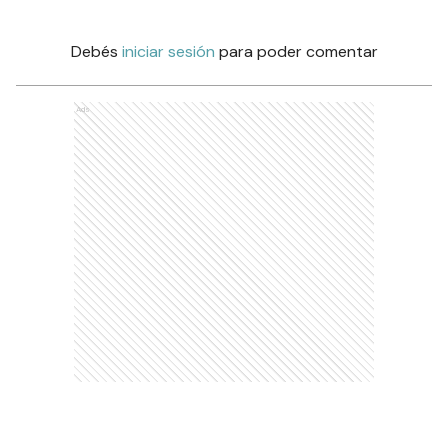
Debés
iniciar sesión
para poder comentar
Ads