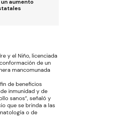
ó un aumento
statales
e y el Niño, licenciada
a conformación de un
manera mancomunada
fin de beneficios
 de inmunidad y de
llo sanos”, señaló y
o que se brinda a las
onatología o de