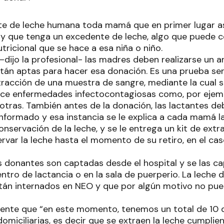
e de leche humana toda mamá que en primer lugar as
o y que tenga un excedente de leche, algo que puede
tricional que se hace a esa niña o niño.
dijo la profesional- las madres deben realizarse un a
tán aptas para hacer esa donación. Es una prueba senc
xtracción de una muestra de sangre, mediante la cual 
e enfermedades infectocontagiosas como, por ejempl
otras. También antes de la donación, las lactantes de
nformado y esa instancia se le explica a cada mamá la
nservación de la leche, y se le entrega un kit de extr
rvar la leche hasta el momento de su retiro, en el ca
s donantes son captadas desde el hospital y se las ca
ntro de lactancia o en la sala de puerperio. La leche
tán internados en NEO y que por algún motivo no pue
lmente que “en este momento, tenemos un total de 10 
domiciliarias, es decir que se extraen la leche cumpli