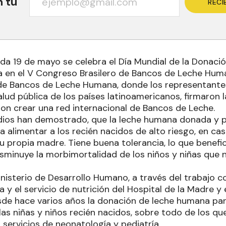
n tu
RECI
ada 19 de mayo se celebra el Día Mundial de la Donac
a en el V Congreso Brasilero de Bancos de Leche Hum
e Bancos de Leche Humana, donde los representantes 
lud pública de los países latinoamericanos, firmaron 
ron crear una red internacional de Bancos de Leche.
ios han demostrado, que la leche humana donada y pa
a alimentar a los recién nacidos de alto riesgo, en c
su propia madre. Tiene buena tolerancia, lo que benefic
isminuye la morbimortalidad de los niños y niñas que 
inisterio de Desarrollo Humano, a través del trabajo c
 y el servicio de nutrición del Hospital de la Madre y e
e hace varios años la donación de leche humana par
las niñas y niños recién nacidos, sobre todo de los q
 servicios de neonatología y pediatría.