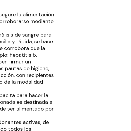
egure la alimentación
 corroborarse mediante
nálisis de sangre para
illa y rápida, se hace
se corrobora que la
o: hepatitis b,
ben firmar un
s pautas de higiene,
acción, con recipientes
so de la modalidad
pacita para hacer la
 donada es destinada a
de ser alimentado por
donantes activas, de
endo todos los