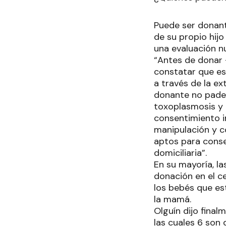
Puede ser donant
de su propio hij
una evaluación nu
“Antes de donar –
constatar que es
a través de la e
donante no padec
toxoplasmosis y 
consentimiento i
manipulación y co
aptos para conse
domiciliaria”.
En su mayoría, la
donación en el ce
los bebés que es
la mamá.
Olguín dijo fina
las cuales 6 son 