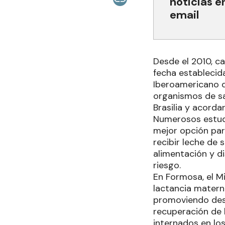
noticias e
email
Desde el 2010, c
fecha establecid
Iberoamericano d
organismos de sa
Brasilia y acorda
Numerosos estud
mejor opción par
recibir leche de 
alimentación y d
riesgo.
En Formosa, el M
lactancia materna
promoviendo desd
recuperación de 
internados en los