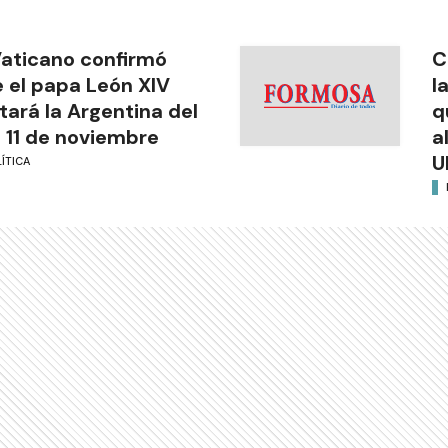
Vaticano confirmó
C
 el papa León XIV
l
itará la Argentina del
q
l 11 de noviembre
a
U
ÍTICA