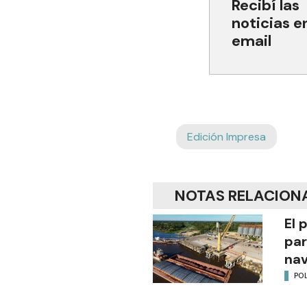
Recibí las
noticias e
email
Edición Impresa
NOTAS RELACION
El 
par
na
POL