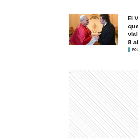
El 
que
vis
8 a
POL
Ads