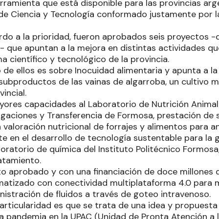
rramienta que está disponible para las provincias arg
de Ciencia y Tecnología conformado justamente por la
erdo a la prioridad, fueron aprobados seis proyectos 
- que apuntan a la mejora en distintas actividades qu
a científico y tecnológico de la provincia.
 de ellos es sobre Inocuidad alimentaria y apunta a la
ubproductos de las vainas de algarroba, un cultivo m
vincial.
yores capacidades al Laboratorio de Nutrición Animal
igaciones y Transferencia de Formosa, prestación de s
 valoración nutricional de forrajes y alimentos para a
te en el desarrollo de tecnología sustentable para la 
oratorio de química del Instituto Politécnico Formosa
ratamiento.
to aprobado y con una financiación de doce millones 
atizado con conectividad multiplataforma 4.0 para 
nistración de fluidos a través de goteo intravenoso.
particularidad es que se trata de una idea y propuest
la pandemia en la UPAC (Unidad de Pronta Atención a 