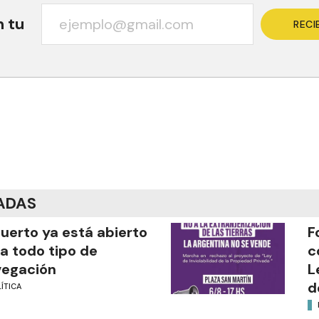
n tu
RECI
ADAS
puerto ya está abierto
F
a todo tipo de
c
vegación
L
d
ÍTICA