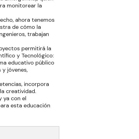
ara monitorear la
 hecho, ahora tenemos
estra de cómo la
ingenieros, trabajan
yectos permitirá la
tífico y Tecnológico:
tema educativo público
 y jóvenes,
etencias, incorpora
a creatividad.
y ya con el
para esta educación