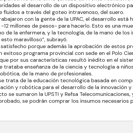
toridades el desarrollo de un dispositivo electrónico p
 fluidos a través del goteo intravenoso, del suero.
trabajaron con la gente de la UPAC, el desarrollo está
o -12 millones de pesos- para hacerlo. Esto es una mu
no de la enfermera, y la tecnología, de la mano de los 
 esto maravilloso”, subrayó.
satisfecho porque además la aprobación de estos pro
 exitoso programa provincial con sede en el Polo Cien
que por sus características resultó inédito en el sis
se trataba enseñanza de la ciencia y tecnología a niños
obótica, de la mano de profesionales.
se trata de la educación tecnológica basada en comp
ión y robótica para el desarrollo de la innovación y l
ecto se sumaron la UPSTI y Refsa Telecomunicaciones, 
probado, se podrán comprar los insumos necesarios 