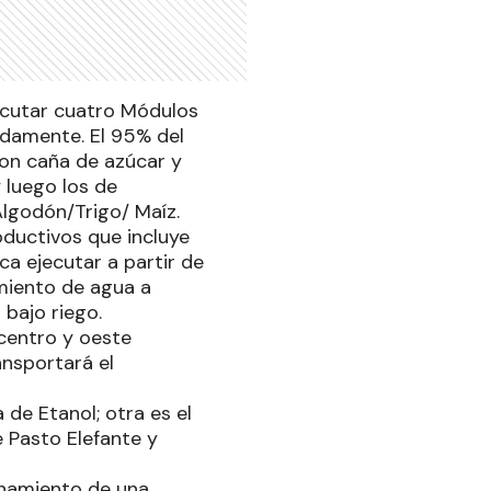
ecutar cuatro Módulos
adamente. El 95% del
con caña de azúcar y
 luego los de
Algodón/Trigo/ Maíz.
oductivos que incluye
ca ejecutar a partir de
miento de agua a
bajo riego.
 centro y oeste
nsportará el
 de Etanol; otra es el
 Pasto Elefante y
ionamiento de una