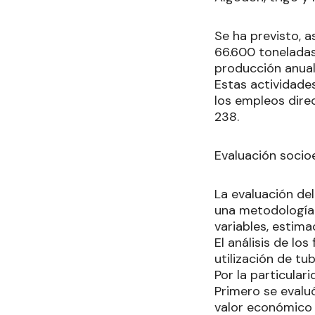
Se ha previsto, a
66.600 toneladas
producción anual
Estas actividade
los empleos direc
238.
Evaluación soci
La evaluación de
una metodología d
variables, estima
El análisis de lo
utilización de t
Por la particular
Primero se evaluó
valor económico 