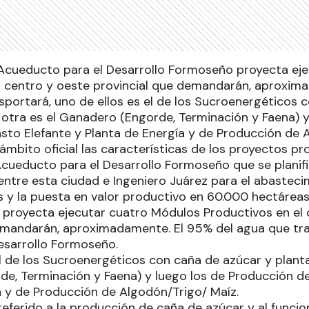
 Acueducto para el Desarrollo Formoseño proyecta ej
l centro y oeste provincial que demandarán, aproxim
sportará, uno de ellos es el de los Sucroenergéticos 
 otra es el Ganadero (Engorde, Terminación y Faena) y
sto Elefante y Planta de Energía y de Producción de 
ámbito oficial las características de los proyectos pr
Acueducto para el Desarrollo Formoseño que se planifi
ntre esta ciudad e Ingeniero Juárez para el abasteci
 y la puesta en valor productivo en 60.000 hectáreas 
se proyecta ejecutar cuatro Módulos Productivos en el
emandarán, aproximadamente. El 95% del agua que tra
esarrollo Formoseño.
l de los Sucroenergéticos con caña de azúcar y planta
e, Terminación y Faena) y luego los de Producción de
a y de Producción de Algodón/Trigo/ Maíz.
 referido a la producción de caña de azúcar y al func