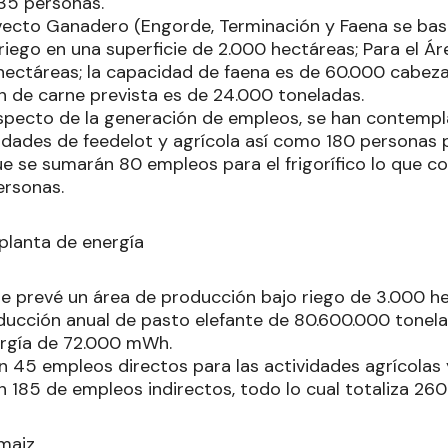
35 personas.
vecto Ganadero (Engorde, Terminación y Faena se bas
iego en una superficie de 2.000 hectáreas; Para el Ár
hectáreas; la capacidad de faena es de 60.000 cabez
n de carne prevista es de 24.000 toneladas.
especto de la generación de empleos, se han contemp
vidades de feedelot y agrícola así como 180 personas 
que se sumarán 80 empleos para el frigorífico lo que co
ersonas.
 planta de energía
se prevé un área de producción bajo riego de 3.000 
oducción anual de pasto elefante de 80.600.000 tonel
ergía de 72.000 mWh.
 45 empleos directos para las actividades agrícolas y
n 185 de empleos indirectos, todo lo cual totaliza 260
 maiz