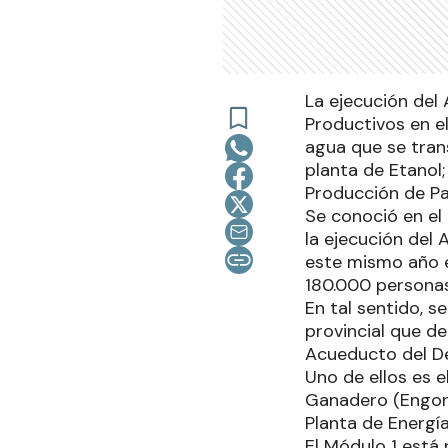
La ejecución del
Productivos en e
agua que se tran
planta de Etanol;
Producción de Pa
Se conoció en el 
la ejecución del 
este mismo año e
180.000 personas
En tal sentido, 
provincial que d
Acueducto del D
Uno de ellos es e
Ganadero (Engord
Planta de Energí
El Módulo 1 está