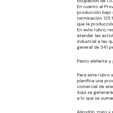
ocupación de 1.5
En cuanto al Pro
producción bajo r
terminación 125 
que la producció
En este rubro, r
atender las acti
industrial a las 
general de 341 p
Pasto elefante y
Para este rubro 
planifica una pr
comercial de en
Aquí se generarán
a lo que se suma
Algodón, trigo y