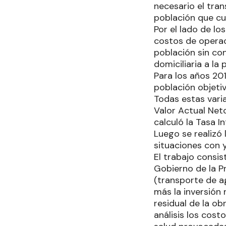
necesario el tra
población que cua
Por el lado de lo
costos de operac
población sin co
domiciliaria a la 
Para los años 201
población objetiv
Todas estas varia
Valor Actual Net
calculó la Tasa I
Luego se realizó
situaciones con y
El trabajo consis
Gobierno de la P
(transporte de a
más la inversión
residual de la ob
análisis los cost