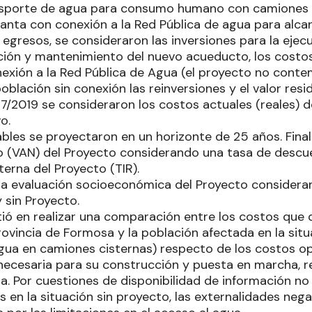
nsporte de agua para consumo humano con camiones c
nta con conexión a la Red Pública de agua para alcanz
s egresos, se consideraron las inversiones para la ejecu
ión y mantenimiento del nuevo acueducto, los costos 
nexión a la Red Pública de Agua (el proyecto no conte
población sin conexión las reinversiones y el valor resid
7/2019 se consideraron los costos actuales (reales) de
o.
bles se proyectaron en un horizonte de 25 años. Final
o (VAN) del Proyecto considerando una tasa de descu
nterna del Proyecto (TIR).
 la evaluación socioeconómica del Proyecto considera
 sin Proyecto.
tió en realizar una comparación entre los costos que 
rovincia de Formosa y la población afectada en la situ
gua en camiones cisternas) respecto de los costos op
 necesaria para su construcción y puesta en marcha, re
ra. Por cuestiones de disponibilidad de información no
os en la situación sin proyecto, las externalidades neg