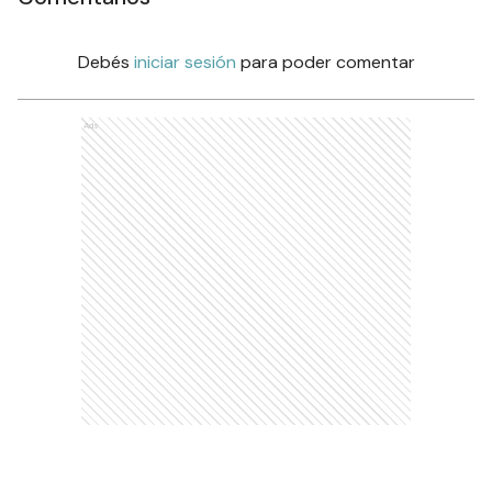
Debés
iniciar sesión
para poder comentar
Ads