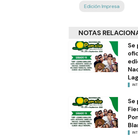
Edición Impresa
NOTAS RELACION
Se 
ofi
edi
Nac
Lag
INT
Se 
Fie
Po
Bla
INT