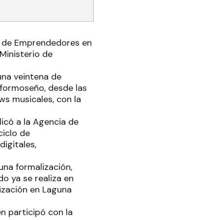
o de Emprendedores en
Ministerio de
una veintena de
 formoseño, desde las
ws musicales, con la
licó a la Agencia de
ciclo de
igitales,
na formalización,
do ya se realiza en
lización en Laguna
n participó con la