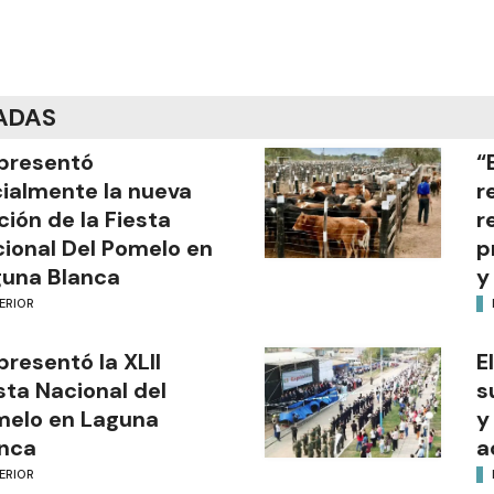
ADAS
presentó
“
cialmente la nueva
r
ción de la Fiesta
r
ional Del Pomelo en
p
una Blanca
y
ERIOR
presentó la XLII
E
sta Nacional del
s
melo en Laguna
y
nca
a
ERIOR