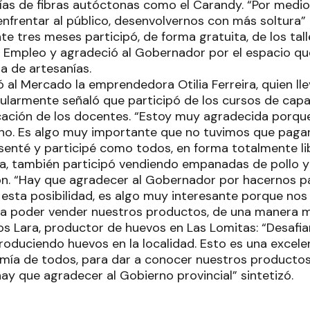
ías de fibras autóctonas como el Carandy. “Por medio
frentar al público, desenvolvernos con más soltura”
e tres meses participó, de forma gratuita, de los tal
 Empleo y agradeció al Gobernador por el espacio que
a de artesanías.
ó al Mercado la emprendedora Otilia Ferreira, quien lle
cularmente señaló que participó de los cursos de capa
cación de los docentes. “Estoy muy agradecida porqu
o. Es algo muy importante que no tuvimos que pagar
esenté y participé como todos, en forma totalmente li
na, también participó vendiendo empanadas de pollo 
n. “Hay que agradecer al Gobernador por hacernos pa
esta posibilidad, es algo muy interesante porque nos 
a poder vender nuestros productos, de una manera me
s Lara, productor de huevos en Las Lomitas: “Desafia
roduciendo huevos en la localidad. Esto es una excele
mía de todos, para dar a conocer nuestros productos
ay que agradecer al Gobierno provincial” sintetizó.