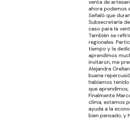
venta de artesan
ahora podemos en
Señaló que durant
Subsecretaría de
caso para la vent
También se refiri
regionales. Parti
tiempo y la dedi
aprendimos much
invitaron, me pr
Alejandra Orella
buena repercusió
habíamos tenido 
que aprendimos, 
Finalmente Marco
clima, estamos p
ayuda a la econo
bien pensado, y h