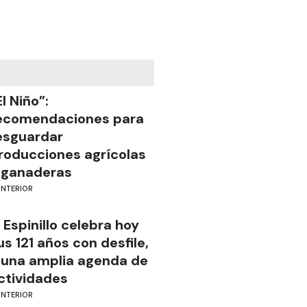
El Niño”:
ecomendaciones para
esguardar
roducciones agrícolas
 ganaderas
INTERIOR
l Espinillo celebra hoy
us 121 años con desfile,
 una amplia agenda de
ctividades
INTERIOR