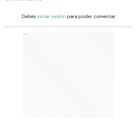
Debés
iniciar sesión
para poder comentar
Ads