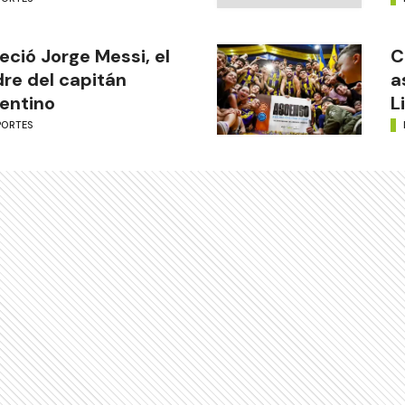
leció Jorge Messi, el
C
re del capitán
a
entino
L
PORTES