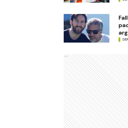
Fal
pad
arg
DE
Ads