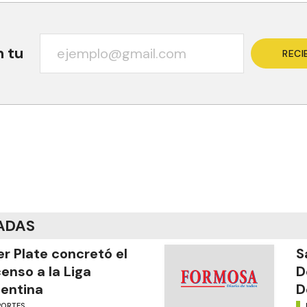
n tu
RECI
ADAS
er Plate concretó el
S
enso a la Liga
D
entina
D
PORTES