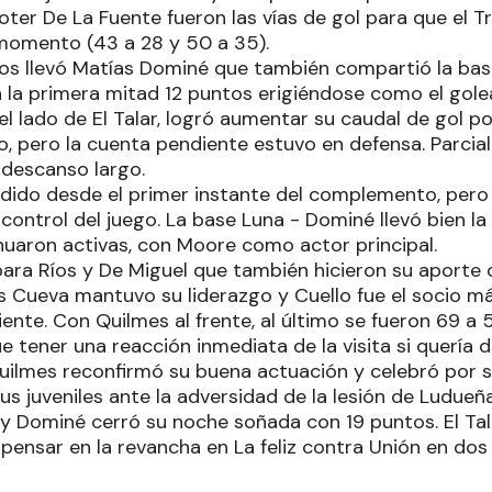
oter De La Fuente fueron las vías de gol para que el 
momento (43 a 28 y 50 a 35).
los llevó Matías Dominé que también compartió la ba
n la primera mitad 12 puntos erigiéndose como el gole
el lado de El Talar, logró aumentar su caudal de gol po
o, pero la cuenta pendiente estuvo en defensa. Parcia
 descanso largo.
ecidido desde el primer instante del complemento, pe
 control del juego. La base Luna - Dominé llevó bien la
inuaron activas, con Moore como actor principal.
para Ríos y De Miguel que también hicieron su aporte 
ias Cueva mantuvo su liderazgo y Cuello fue el socio m
iente. Con Quilmes al frente, al último se fueron 69 a 5
ue tener una reacción inmediata de la visita si quería d
uilmes reconfirmó su buena actuación y celebró por 
us juveniles ante la adversidad de la lesión de Ludueñ
y Dominé cerró su noche soñada con 19 puntos. El Tal
pensar en la revancha en La feliz contra Unión en dos 