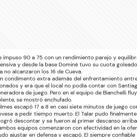
e impuso 90 a 75 con un rendimiento parejo y equilibr
ofensiva y desde la base Dominé tuvo su cuota goleador
ita no alcanzaron los 16 de Cueva.
 un condimento extra además del enfrentamiento entr
ionados y era que el local no podía contar con Santia
eneradora de juego. Pero en el equipo de Bianchelli flu
uplente, se mostró enchufado.
ilmes escapó 17 a 8 en casi siete minutos de juego co
vese a pedir tiempo muerto. El Talar pudo finalmente
logró descontar y se fueron al primer descanso arriba
ambos equipos comenzaron con efectividad en la ofens
do ajustar en defensa y escapó. El siempre confiable 