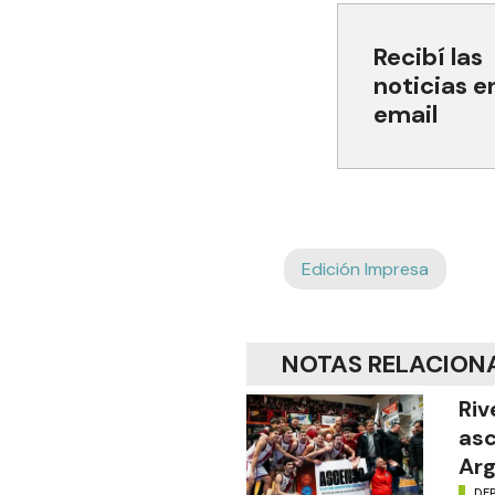
Recibí las
noticias e
email
Edición Impresa
NOTAS RELACION
Riv
asc
Arg
DE