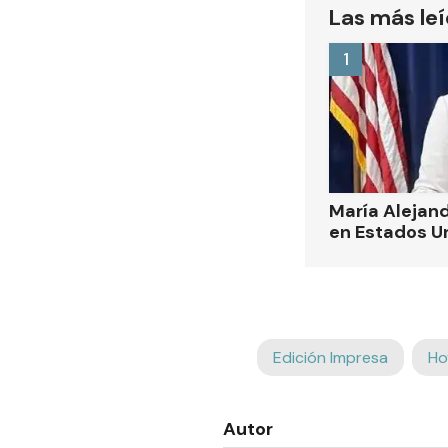
Las más le
1
María Alejand
en Estados U
Edición Impresa
Ho
Autor