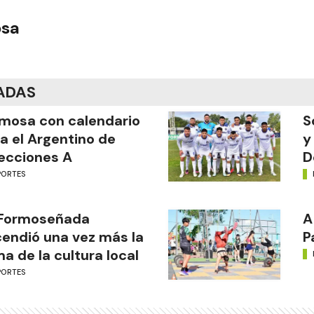
osa
ADAS
mosa con calendario
S
a el Argentino de
y
ecciones A
D
PORTES
 Formoseñada
A
endió una vez más la
P
ma de la cultura local
PORTES