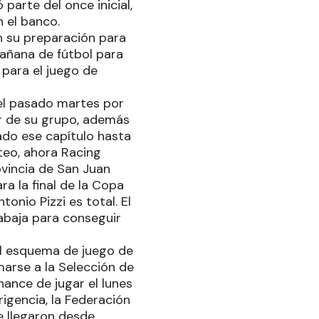
 parte del once inicial,
 el banco.
n su preparación para
mañana de fútbol para
 para el juego de
 el pasado martes por
ar de su grupo, además
ado ese capítulo hasta
rteo, ahora Racing
ovincia de San Juan
ra la final de la Copa
tonio Pizzi es total. El
rabaja para conseguir
el esquema de juego de
marse a la Selección de
hance de jugar el lunes
igencia, la Federación
e llegaron desde