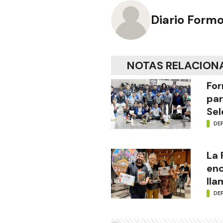
Diario Form
NOTAS RELACION
For
par
Sel
DE
La
enc
lla
DE
Ads