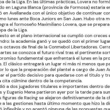
pa de la Liga. En las últimas prácticas, Lovera no formó
ido en Laguna Blanca (provincia de Formosa) estaría en
ó en Avellaneda con el único objetivo de continuar co
ximo lunes ante Boca Juniors en San Juan. Hubo otra 
tegra el formoseño Maximiliano Lovera, que se prepara
opa de la Liga.
uesto en el plano internacional se cumplió con creces
lindro: la academia ganó y se quedó con el primer lug
los octavos de final de la Conmebol Libertadores. Cerr
rtes se conozca el futuro rival tras el pertinente so
promiso fundamental que enfrentará el lunes en la pr
. El clásico entregará un lugar ni más ni menos que pa
por lo que la preparación del plantel a cargo de Juan An
ar el partido decisivo para quedarse con el título y t
a cita cúlmine dentro de la competencia.
ió a dos jugadores titulares e importantes dentro d
ias y Eugenio Mena partieron ayer por la tarde para su
os figuras de Racing se alejaron definitivamente de la c
e a las gestiones hasta último momento que hizo la dir
ó inflexible y no aceptó ninguna de las propuestas qu