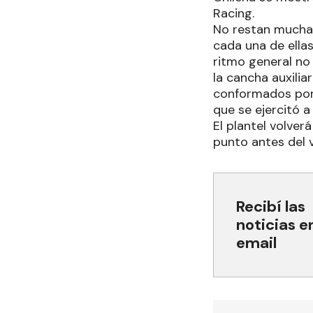
Racing.
No restan muchas
cada una de ella
ritmo general no 
la cancha auxilia
conformados por t
que se ejercitó a
El plantel volver
punto antes del v
Recibí las
noticias e
email