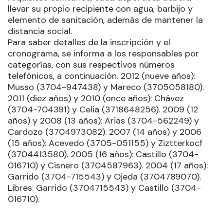
llevar su propio recipiente con agua, barbijo y
elemento de sanitación, además de mantener la
distancia social.
Para saber detalles de la inscripción y el
cronograma, se informa a los responsables por
categorías, con sus respectivos números
telefónicos, a continuación. 2012 (nueve años):
Musso (3704-947438) y Mareco (3705058180).
2011 (diez años) y 2010 (once años): Chávez
(3704-704391) y Celia (3718648256). 2009 (12
años) y 2008 (13 años): Arias (3704-562249) y
Cardozo (3704973082). 2007 (14 años) y 2006
(15 años): Acevedo (3705-051155) y Ziztterkocf
(3704413580). 2005 (16 años): Castillo (3704-
016710) y Cisnero (3704587963). 2004 (17 años):
Garrido (3704-715543) y Ojeda (3704789070).
Libres: Garrido (3704715543) y Castillo (3704-
016710).