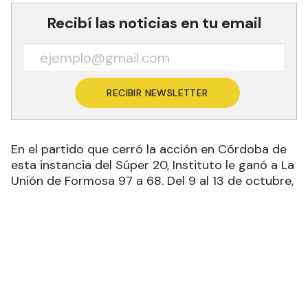
Comunicaciones.
Recibí las noticias en tu email
RECIBIR NEWSLETTER
En el partido que cerró la acción en Córdoba de
esta instancia del Súper 20, Instituto le ganó a La
Unión de Formosa 97 a 68. Del 9 al 13 de octubre,
el plantel formoseño jugará en el estadio José
Jorge Contte de Corrientes la segunda parte del
certamen.
El conjunto cordobés, con un festival en el primer
tiempo (58 a 23), resolvió con mucha
anticipación el desarrollo del juego. Parciales de