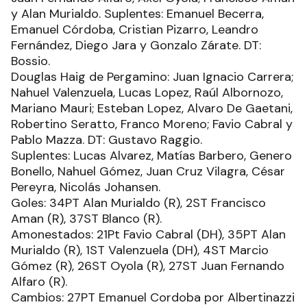
y Alan Murialdo. Suplentes: Emanuel Becerra,
Emanuel Córdoba, Cristian Pizarro, Leandro
Fernández, Diego Jara y Gonzalo Zárate. DT:
Bossio.
Douglas Haig de Pergamino: Juan Ignacio Carrera;
Nahuel Valenzuela, Lucas Lopez, Raúl Albornozo,
Mariano Mauri; Esteban Lopez, Alvaro De Gaetani,
Robertino Seratto, Franco Moreno; Favio Cabral y
Pablo Mazza. DT: Gustavo Raggio.
Suplentes: Lucas Alvarez, Matías Barbero, Genero
Bonello, Nahuel Gómez, Juan Cruz Vilagra, César
Pereyra, Nicolás Johansen.
Goles: 34PT Alan Murialdo (R), 2ST Francisco
Aman (R), 37ST Blanco (R).
Amonestados: 21Pt Favio Cabral (DH), 35PT Alan
Murialdo (R), 1ST Valenzuela (DH), 4ST Marcio
Gómez (R), 26ST Oyola (R), 27ST Juan Fernando
Alfaro (R).
Cambios: 27PT Emanuel Cordoba por Albertinazzi