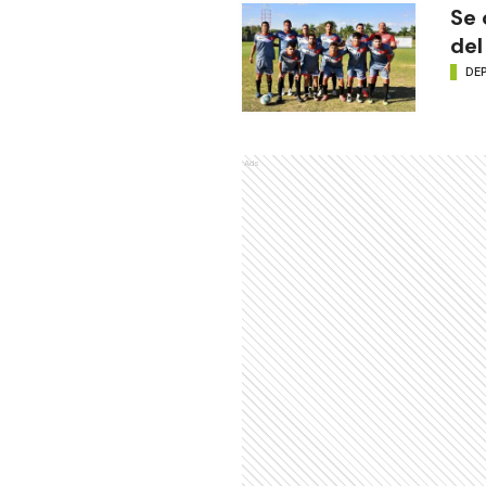
Se 
del
DE
Ads