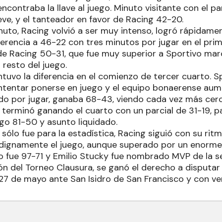
encontraba la llave al juego. Minuto visitante con el pa
e, y el tanteador en favor de Racing 42-20.
inuto, Racing volvió a ser muy intenso, logró rápidame
iferencia a 46-22 con tres minutos por jugar en el pri
r de Racing 50-31, que fue muy superior a Sportivo m
 resto del juego.
uvo la diferencia en el comienzo de tercer cuarto. S
ntentar ponerse en juego y el equipo bonaerense aume
o por jugar, ganaba 68-43, viendo cada vez más cerca
terminó ganando el cuarto con un parcial de 31-19, p
ego 81-50 y asunto liquidado.
 sólo fue para la estadística, Racing siguió con su ritm
ó dignamente el juego, aunque superado por un enorme
ido fue 97-71 y Emilio Stucky fue nombrado MVP de la s
n del Torneo Clausura, se ganó el derecho a disputar l
 27 de mayo ante San Isidro de San Francisco y con ven