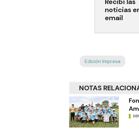
Recibí las
noticias e
email
Edición Impresa
NOTAS RELACION
Fon
Amé
DE