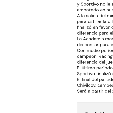
y Sportivo no le 
empatado en nuev
A la salida del m
para estirar la d
finalizó en favo
diferencia para el
La Academia mant
descontar para i
Con medio períod
campeón. Racing 
diferencia del ju
El último período
Sportivo finaliz
El final del part
Chivilcoy, campeó
Será a partir del