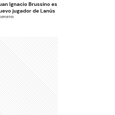
uan Ignacio Brussino es
uevo jugador de Lanús
DEPORTES