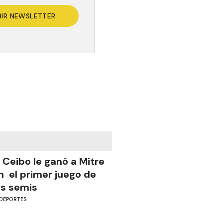
BIR NEWSLETTER
l Ceibo le ganó a Mitre
n el primer juego de
as semis
DEPORTES