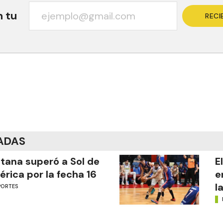
n tu
RECI
ADAS
tana superó a Sol de
E
rica por la fecha 16
e
l
PORTES