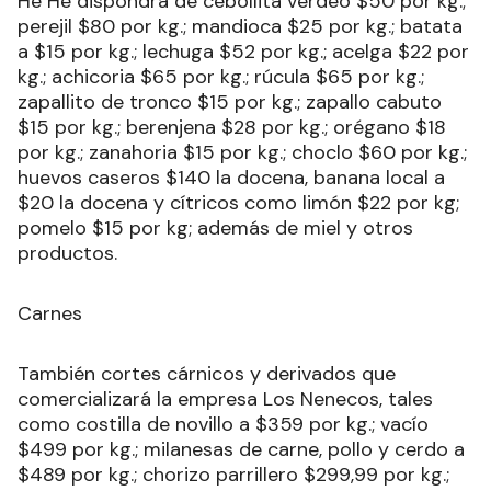
He Hé dispondrá de cebollita verdeo $50 por kg.;
perejil $80 por kg.; mandioca $25 por kg.; batata
a $15 por kg.; lechuga $52 por kg.; acelga $22 por
kg.; achicoria $65 por kg.; rúcula $65 por kg.;
zapallito de tronco $15 por kg.; zapallo cabuto
$15 por kg.; berenjena $28 por kg.; orégano $18
por kg.; zanahoria $15 por kg.; choclo $60 por kg.;
huevos caseros $140 la docena, banana local a
$20 la docena y cítricos como limón $22 por kg;
pomelo $15 por kg; además de miel y otros
productos.
Carnes
También cortes cárnicos y derivados que
comercializará la empresa Los Nenecos, tales
como costilla de novillo a $359 por kg.; vacío
$499 por kg.; milanesas de carne, pollo y cerdo a
$489 por kg.; chorizo parrillero $299,99 por kg.;