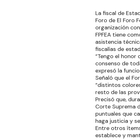
La fiscal de Esta
Foro de El Foro 
organización con 
FPFEA tiene como
asistencia técnic
fiscalías de est
“Tengo el honor 
consenso de todas
expresó la funci
Señaló que el Fo
“distintos colore
resto de las pro
Precisó que, dura
Corte Suprema de
puntuales que ca
haga justicia y s
Entre otros ítems
establece y manti