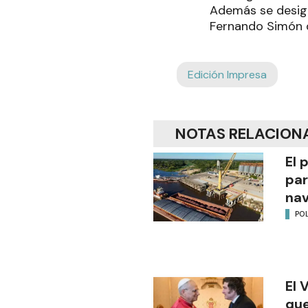
Además se design
Fernando Simón 
Edición Impresa
NOTAS RELACION
El 
par
na
POL
El 
que