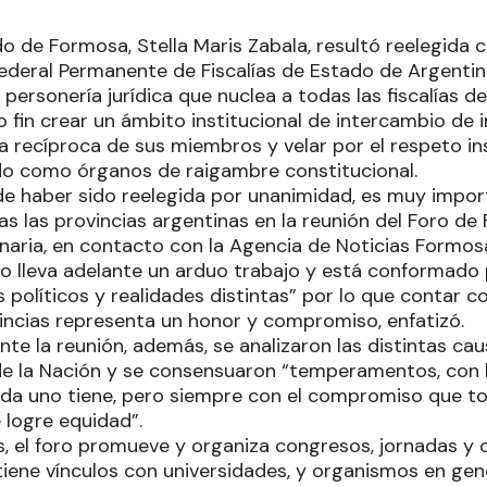
do de Formosa, Stella Maris Zabala, resultó reelegida
Federal Permanente de Fiscalías de Estado de Argentin
personería jurídica que nuclea a todas las fiscalías de
 fin crear un ámbito institucional de intercambio de 
a recíproca de sus miembros y velar por el respeto ins
ado como órganos de raigambre constitucional.
de haber sido reelegida por unanimidad, es muy impor
 las provincias argentinas en la reunión del Foro de 
onaria, en contacto con la Agencia de Noticias Formo
ro lleva adelante un arduo trabajo y está conformado
s políticos y realidades distintas” por lo que contar c
vincias representa un honor y compromiso, enfatizó.
nte la reunión, además, se analizaron las distintas c
 la Nación y se consensuaron “temperamentos, con l
da uno tiene, pero siempre con el compromiso que t
e logre equidad”.
, el foro promueve y organiza congresos, jornadas y c
ene vínculos con universidades, y organismos en gener