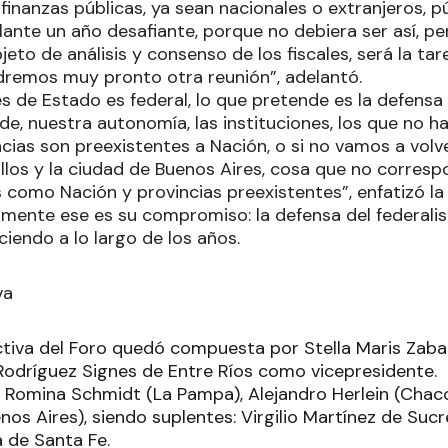
finanzas públicas, ya sean nacionales o extranjeros, p
nte un año desafiante, porque no debiera ser así, pero
eto de análisis y consenso de los fiscales, será la t
ndremos muy pronto otra reunión”, adelantó.
les de Estado es federal, lo que pretende es la defensa
e, nuestra autonomía, las instituciones, los que no h
cias son preexistentes a Nación, o si no vamos a volve
illos y la ciudad de Buenos Aires, cosa que no corres
como Nación y provincias preexistentes”, enfatizó la f
lmente ese es su compromiso: la defensa del federalism
iendo a lo largo de los años.
va
ctiva del Foro quedó compuesta por Stella Maris Zab
 Rodríguez Signes de Entre Ríos como vicepresidente.
s: Romina Schmidt (La Pampa), Alejandro Herlein (Cha
nos Aires), siendo suplentes: Virgilio Martínez de Sucr
 de Santa Fe.