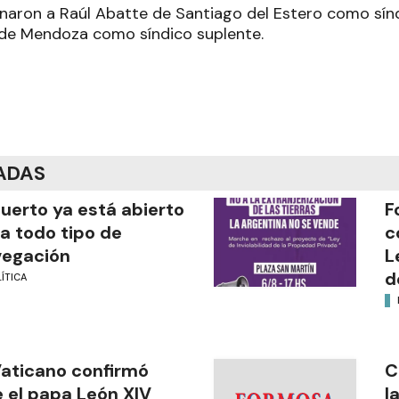
aron a Raúl Abatte de Santiago del Estero como síndi
de Mendoza como síndico suplente.
ADAS
puerto ya está abierto
F
a todo tipo de
c
vegación
L
d
ÍTICA
Vaticano confirmó
C
 el papa León XIV
l