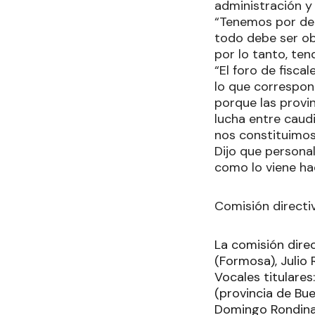
administración y 
“Tenemos por dela
todo debe ser obj
por lo tanto, te
“El foro de fisca
lo que correspond
porque las provin
lucha entre caud
nos constituimos 
Dijo que persona
como lo viene hac
Comisión directi
La comisión dire
(Formosa), Julio
Vocales titulare
(provincia de Bue
Domingo Rondina