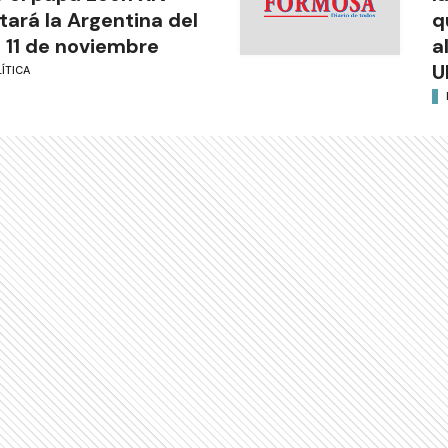
itará la Argentina del
q
l 11 de noviembre
a
U
ÍTICA