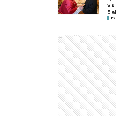
vis
8 a
POL
Ads