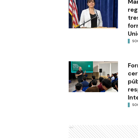
Mar
reg
tre
for
Uni
SO
For
cer
púb
res
Int
SO
Ads