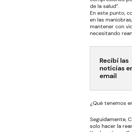
de la salud”.
En este punto, c
en las maniobras
mantener con vid
necesitando rean
Recibí las
noticias e
email
¿Qué tenemos en
Seguidamente, Ca
solo hacer la re