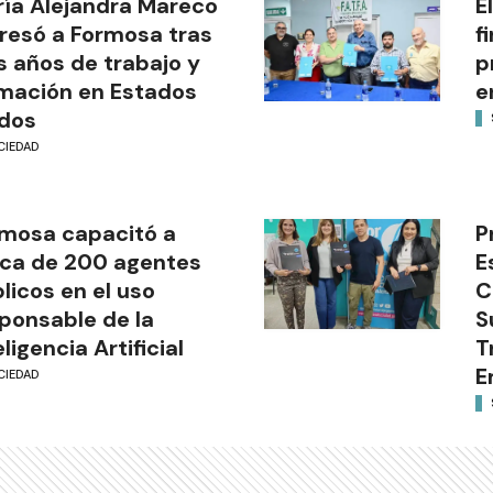
ía Alejandra Mareco
E
resó a Formosa tras
f
s años de trabajo y
p
mación en Estados
e
dos
CIEDAD
mosa capacitó a
P
ca de 200 agentes
E
licos en el uso
C
ponsable de la
S
eligencia Artificial
T
E
CIEDAD