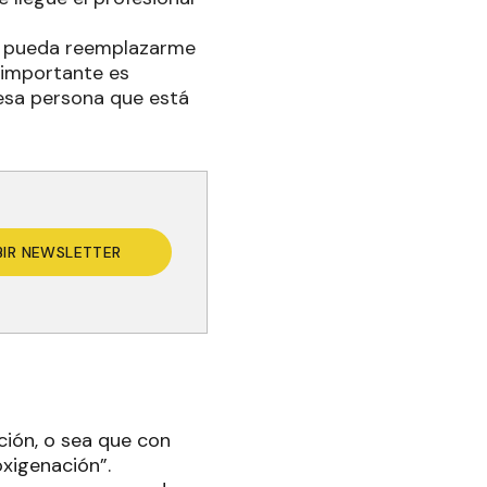
ue pueda reemplazarme
 importante es
 esa persona que está
BIR NEWSLETTER
ión, o sea que con
oxigenación”.