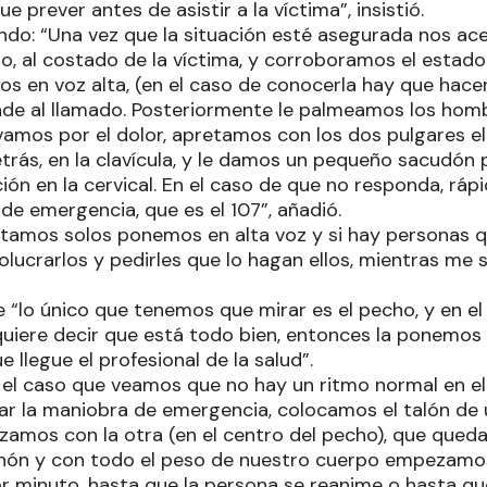
e prever antes de asistir a la víctima”, insistió.
ndo: “Una vez que la situación esté asegurada nos a
iso, al costado de la víctima, y corroboramos el estad
os en voz alta, (en el caso de conocerla hay que hace
nde al llamado. Posteriormente le palmeamos los homb
amos por el dolor, apretamos con los dos pulgares e
rás, en la clavícula, y le damos un pequeño sacudón p
ión en la cervical. En el caso de que no responda, r
o de emergencia, que es el 107”, añadió.
estamos solos ponemos en alta voz y si hay personas 
olucrarlos y pedirles que lo hagan ellos, mientras me
e “lo único que tenemos que mirar es el pecho, y en e
uiere decir que está todo bien, entonces la ponemos
llegue el profesional de la salud”.
 el caso que veamos que no hay un ritmo normal en el
r la maniobra de emergencia, colocamos el talón de 
zamos con la otra (en el centro del pecho), que queda 
nón y con todo el peso de nuestro cuerpo empezamos
 minuto, hasta que la persona se reanime o hasta que 