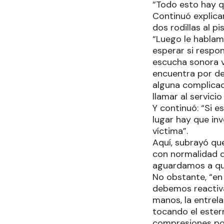
“Todo esto hay qu
Continuó explica
dos rodillas al p
“Luego le hablam
esperar si respo
escucha sonora v
encuentra por det
alguna complicac
llamar al servici
Y continuó: “Si 
lugar hay que inv
víctima”.
Aquí, subrayó qu
con normalidad q
aguardamos a que 
No obstante, “en
debemos reactiva
manos, la entrela
tocando el ester
compresiones por