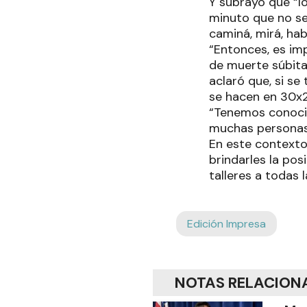
Y subrayó que “l
minuto que no se
caminá, mirá, hab
“Entonces, es imp
de muerte súbita 
aclaró que, si s
se hacen en 30x2,
“Tenemos conocim
muchas personas”
En este contexto
brindarles la pos
talleres a todas l
Edición Impresa
NOTAS RELACION