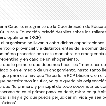
xana Capello, integrante de la Coordinación de Educac
 Cultura y Educación, brindó detalles sobre los tallere
Cardiopulmonar (RCP).
 el organismo se llevan a cabo dichas capacitaciones 
erritorio provincial y a distintos entes de la comuni
ñan cómo proceder con esta maniobra de emergencia 
 repentina y en caso de un ahogamiento.
o que lo primero que debemos hacer es “mantener co
íaco o en el medio de un ahogamiento, hasta tanto lle
ó que para eso hay que “hacerle la RCP básica y, en e
que necesitamos insuflar, ya que queda sin oxigenació
 que “lo primero y principal de todo socorrista es con
observación es el primer paso, es decir, mirar en qué s
ar si hay algo que pueda perjudicar mi vida, ya sea p
tóxicos”.