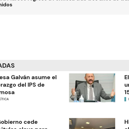
nidos
ADAS
esa Galván asume el
E
erazgo del IPS de
u
rmosa
1
ÍTICA
Gobierno cede
H