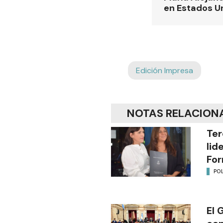
en Estados U
Edición Impresa
NOTAS RELACION
Ter
lid
Fo
POL
El 