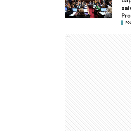
cap
sal
Pro
POL
Ads