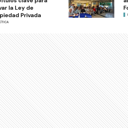
ítulos clave para
a
var la Ley de
F
piedad Privada
ÍTICA