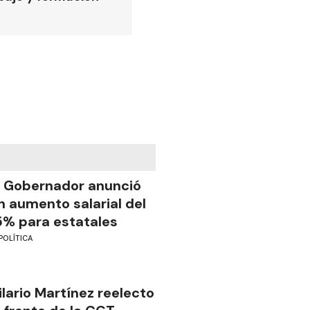
l Gobernador anunció
n aumento salarial del
5% para estatales
POLÍTICA
ilario Martínez reelecto