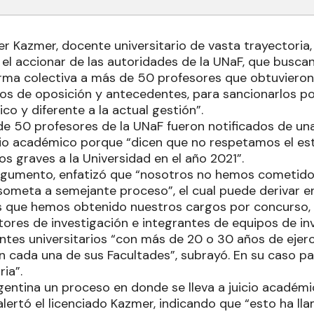
ier Kazmer, docente universitario de vasta trayectoria,
s el accionar de las autoridades de la UNaF, que buscan 
ma colectiva a más de 50 profesores que obtuvieron
os de oposición y antecedentes, para sancionarlos po
co y diferente a la actual gestión”.
e 50 profesores de la UNaF fueron notificados de un
io académico porque “dicen que no respetamos el es
 graves a la Universidad en el año 2021”.
argumento, enfatizó que “nosotros no hemos cometido
someta a semejante proceso”, el cual puede derivar e
s que hemos obtenido nuestros cargos por concurso
tores de investigación e integrantes de equipos de in
ntes universitarios “con más de 20 o 30 años de ejerc
n cada una de sus Facultades”, subrayó. En su caso pa
ria”.
rgentina un proceso en donde se lleva a juicio académ
alertó el licenciado Kazmer, indicando que “esto ha ll