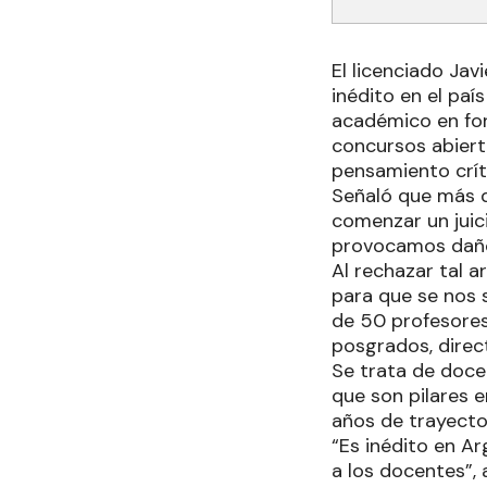
El licenciado Jav
inédito en el paí
académico en for
concursos abiert
pensamiento críti
Señaló que más d
comenzar un juic
provocamos daños
Al rechazar tal 
para que se nos 
de 50 profesore
posgrados, direc
Se trata de doce
que son pilares e
años de trayecto
“Es inédito en A
a los docentes”, 