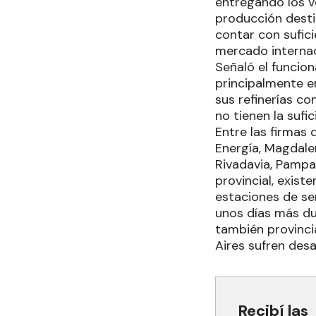
entregando los v
producción desti
contar con sufic
mercado internac
Señaló el funcion
principalmente en
sus refinerías c
no tienen la suf
Entre las firmas
Energía, Magdale
Rivadavia, Pampa 
provincial, exist
estaciones de ser
unos días más du
también provinci
Aires sufren desa
Recibí las