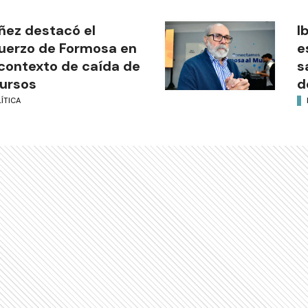
ñez destacó el
I
uerzo de Formosa en
e
contexto de caída de
s
ursos
d
ÍTICA