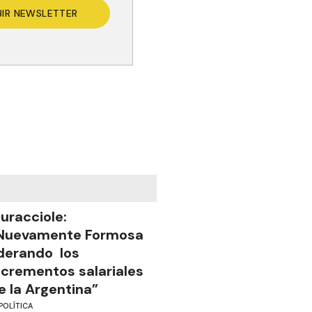
BIR NEWSLETTER
uracciole:
Nuevamente Formosa
iderando los
ncrementos salariales
e la Argentina”
POLÍTICA