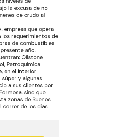
s niveles de
jo la excusa de no
menes de crudo al
S.A. empresa que opera
n los requerimientos de
doras de combustibles
l presente año.
uentran: Oilstone
ol, Petroquímica
 en el interior
a súper y algunas
io a sus clientes por
 Formosa, sino que
sta zonas de Buenos
 correr de los días.