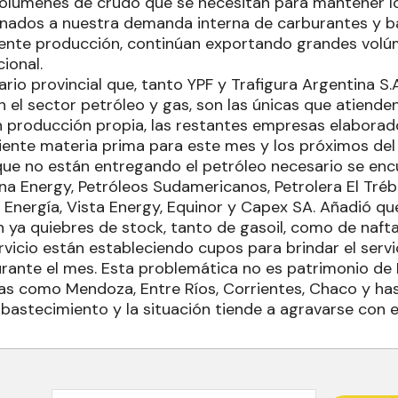
olúmenes de crudo que se necesitan para mantener lo
nados a nuestra demanda interna de carburantes y ba
iente producción, continúan exportando grandes volú
ional.
ario provincial que, tanto YPF y Trafigura Argentina 
 el sector petróleo y gas, son las únicas que atiende
on producción propia, las restantes empresas elabora
iciente materia prima para este mes y los próximos de
 que no están entregando el petróleo necesario se enc
na Energy, Petróleos Sudamericanos, Petrolera El Tréb
Energía, Vista Energy, Equinor y Capex SA. Añadió que,
en ya quiebres de stock, tanto de gasoil, como de naft
vicio están estableciendo cupos para brindar el servic
rante el mes. Esta problemática no es patrimonio de
as como Mendoza, Entre Ríos, Corrientes, Chaco y ha
bastecimiento y la situación tiende a agravarse con el