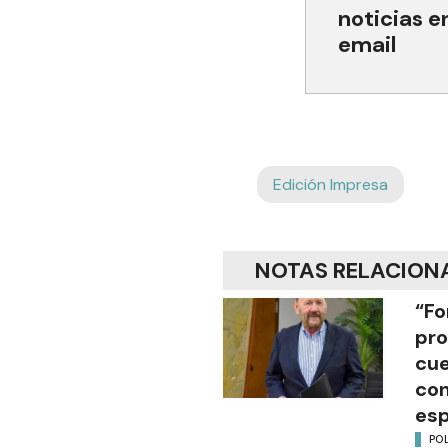
noticias e
email
Edición Impresa
NOTAS RELACION
“Fo
pro
cue
con
esp
POL