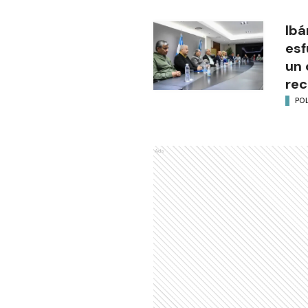
Ibá
esf
un 
rec
POL
Ads