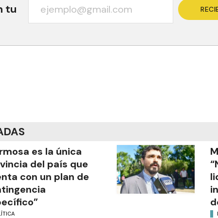
n tu
RECI
ADAS
rmosa es la única
M
vincia del país que
“
nta con un plan de
l
tingencia
i
ecífico”
d
ÍTICA