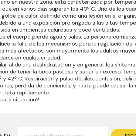
erano en nuestra zona, está caracterizada por tempera
, que en varios días superan los 40º C. Uno de los cu
 golpe de calor, definido como una lesión en el organ
debido a una exposición prolongada a las altas tempera
ísica en ambientes calurosos y poco ventilados.
e el cuerpo pierde agua y sales. La persona comienza
uce la falla de los mecanismos para la regulación del 
os más afectados, son mayormente los adultos mayore
arse en cualquier edad.
lar al de una deshidratación y en general, los síntoma
ción de tener la boca pastosa y sudar en exceso, tem
º y 42º C. Respiración y pulso débiles, confusión, delir
ones, pérdida de conciencia, y hasta puede causar la m
e trata rápidamente.
esta situación?
n tu
RECI