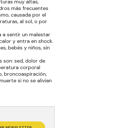
turas muy altas,
adros más frecuentes
ismo, causada por el
turas, al sol, o por
 a sentir un malestar
calor y entra en shock.
s, bebés y niños, sin
s son: sed, dolor de
peratura corporal
io, broncoaspiración,
uerte si no se alivian
BIR NEWSLETTER