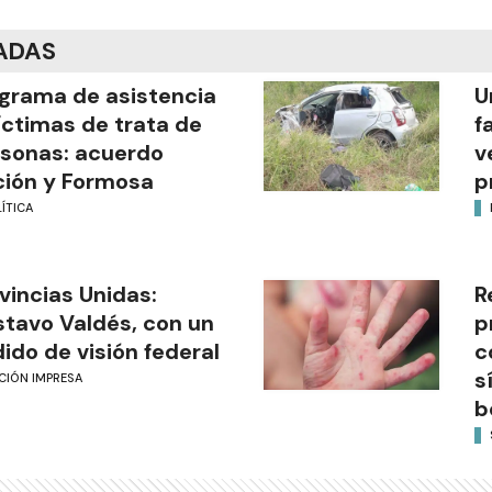
ADAS
grama de asistencia
U
íctimas de trata de
f
sonas: acuerdo
v
ión y Formosa
p
ÍTICA
vincias Unidas:
R
tavo Valdés, con un
p
ido de visión federal
c
s
CIÓN IMPRESA
b