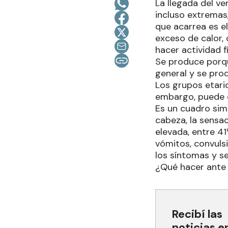
La llegada del v
incluso extremas
que acarrea es el
exceso de calor, 
hacer actividad f
Se produce porqu
general y se prod
Los grupos etari
embargo, puede d
Es un cuadro simi
cabeza, la sensa
elevada, entre 41
vómitos, convulsi
los síntomas y s
¿Qué hacer ante 
Recibí las
noticias e