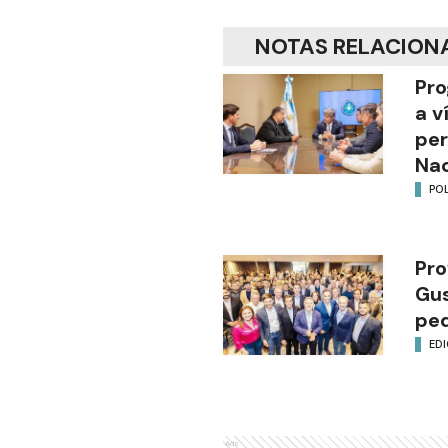
NOTAS RELACION
Pro
a v
per
Nac
POL
Pro
Gus
ped
EDI
Ads