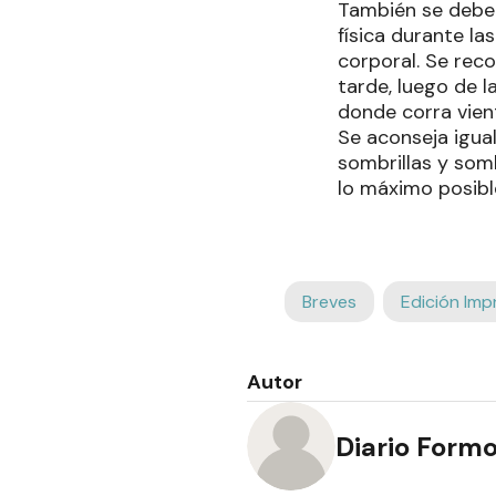
También se debe e
física durante l
corporal. Se reco
tarde, luego de l
donde corra vien
Se aconseja igual
sombrillas y som
lo máximo posible
Breves
Edición Imp
Autor
Diario Form