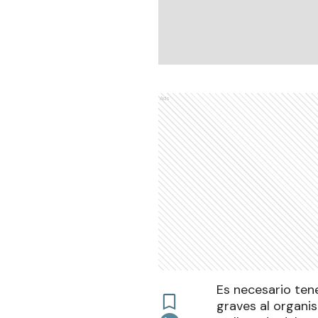
Ads
Es necesario ten
graves al organi