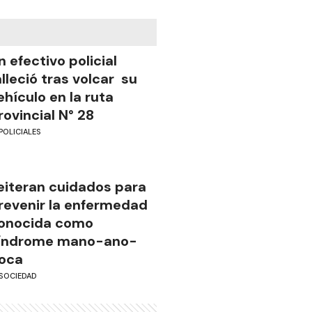
n efectivo policial
alleció tras volcar su
ehículo en la ruta
rovincial N° 28
POLICIALES
eiteran cuidados para
revenir la enfermedad
onocida como
índrome mano-ano-
oca
SOCIEDAD