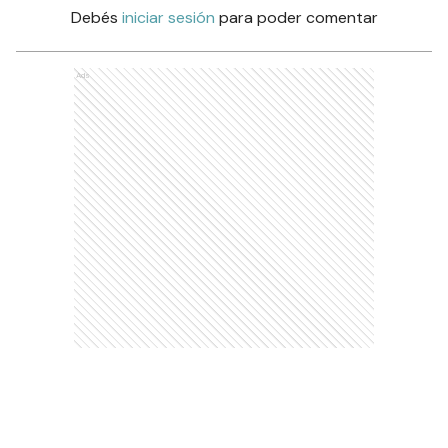
Debés
iniciar sesión
para poder comentar
Ads