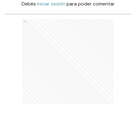
Debés
iniciar sesión
para poder comentar
Ads