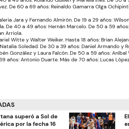
40 a 49 años: Rolando Guillen y Mariela Inés. De 50 a 
ez. De 60 a 69 años: Reinaldo Gamarra Olga Ochipinti
aleria Jara y Fernando Almirón. De 19 a 29 años: Wilso
da. De 40 a 49 años: Hernán Marcelo. De 50 a 59 años:
n Arriola.
ariel Witte y Walter Weiker. Hasta 18 años: Brian Alejan
y Natalia Soledad. De 30 a 39 años: Daniel Armando y 
bén González y Laura Falcón. De 50 a 59 años: Aníbal 
 69 años: Antonio Duarte. Más de 70 años: Lucas López
ADAS
tana superó a Sol de
E
rica por la fecha 16
e