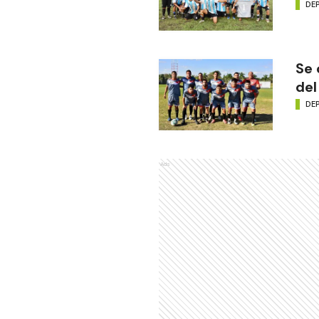
DE
Se 
del
DE
Ads