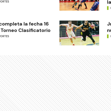
l
PORTES
completa la fecha 16
J
 Torneo Clasificatorio
n
PORTES