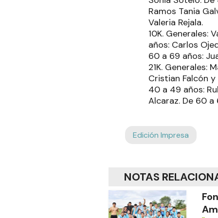
Sonia Sotelo. De 
Ramos Tania Galv
Valeria Rejala.
10K. Generales: V
años: Carlos Oje
60 a 69 años: Jua
21K. Generales: M
Cristian Falcón 
40 a 49 años: Ru
Alcaraz. De 60 a
Edición Impresa
NOTAS RELACION
Fon
Amé