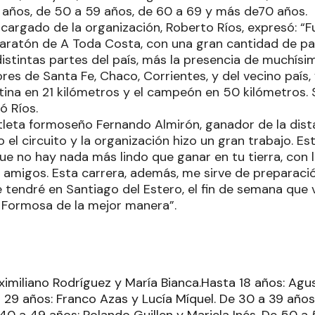
 años, de 50 a 59 años, de 60 a 69 y más de70 años.
ncargado de la organización, Roberto Ríos, expresó: “
ratón de A Toda Costa, con una gran cantidad de pa
istintas partes del país, más la presencia de muchísi
res de Santa Fe, Chaco, Corrientes, y del vecino país,
na en 21 kilómetros y el campeón en 50 kilómetros. Si
ó Ríos.
atleta formoseño Fernando Almirón, ganador de la dista
 el circuito y la organización hizo un gran trabajo. 
que no hay nada más lindo que ganar en tu tierra, con
os amigos. Esta carrera, además, me sirve de preparaci
tendré en Santiago del Estero, el fin de semana que v
 Formosa de la mejor manera”.
ximiliano Rodríguez y María Bianca.Hasta 18 años: Agu
a 29 años: Franco Azas y Lucía Míquel. De 30 a 39 años