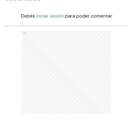
Debés
iniciar sesión
para poder comentar
Ads